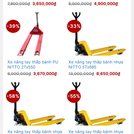
Giá
Giá
Giá
Giá
7,800,000
₫
3,650,000
₫
8,500,000
₫
4,900,000
₫
gốc
hiện
gốc
hiện
là:
tại
là:
tại
7,800,000₫.
là:
8,500,000₫.
là:
3,650,000₫.
4,900,0
-39%
-33%
Xe nâng tay thấp bánh PU
Xe nâng tay thấp bánh nhựa
NITTO 2Tx550
NITTO 5Tx685
Giá
Giá
Giá
Giá
6,000,000
₫
3,670,000
₫
13,000,000
₫
8,650,000
₫
gốc
hiện
gốc
hiện
là:
tại
là:
tại
6,000,000₫.
là:
13,000,000₫.
là:
3,670,000₫.
8,650,
-58%
-55%
Xe nâng tay thấp bánh nhựa
Xe nâng tay thấp bánh nhựa