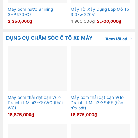
Máy bơm nước Shining
Máy Tời Xây Dựng Lắp Mô Tơ
SHP370-CE
3.0kw 220V
Giá
Giá
2,350,000
₫
4,900,000
₫
2,700,000
₫
gốc
hiện
là:
tại
4,900,000₫.
là:
2,700,0
DỤNG CỤ CHĂM SÓC Ô TÔ XE MÁY
Xem tất cả
Máy bơm thải đặt cạn Wilo
Máy bơm thải đặt cạn Wilo
DrainLift Mini3-XS/WC (thải
DrainLift Mini3-XS/EF (bồn
WC)
rửa bát)
16,875,000
₫
16,875,000
₫