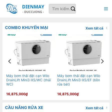
Bỏ
Tìm
qua
kiếm:
nội
dung
COMBO KHUYẾN MẠI
Xem tất cả
Máy bơm thải đặt cạn Wilo
Máy bơm thải đặt cạn Wilo
DrainLift Mini3-XS/WC (thải
DrainLift Mini3-XS/EF (bồn
WC)
rửa bát)
16,875,000
₫
16,875,000
₫
CẦU NÂNG RỬA XE
Xem tất cả