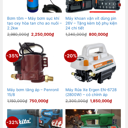
Bơm tõm – Máy bơm sục khí
Máy khoan vặn vít dùng pin
tạo oxy hòa tan cho ao nuôi –
26V – Tặng kèm bộ phụ kiện
2.2kw
24 chi tiết
Giá
Giá
Giá
Giá
2,980,000
₫
2,250,000
₫
1,240,000
₫
800,000
₫
gốc
hiện
gốc
hiện
là:
tại
là:
tại
2,980,000₫.
là:
1,240,000₫.
là:
2,250,000₫.
800,000₫.
-35%
-20%
Máy bơm tăng áp – Penronil
Máy Rửa Xe Ergen EN-6728
15/8
(2800W) – có chỉnh áp
Giá
Giá
Giá
Giá
1,150,000
₫
750,000
₫
2,300,000
₫
1,850,000
₫
gốc
hiện
gốc
hiện
là:
tại
là:
tại
1,150,000₫.
là:
2,300,000₫.
là:
750,000₫.
1,850,00
-32%