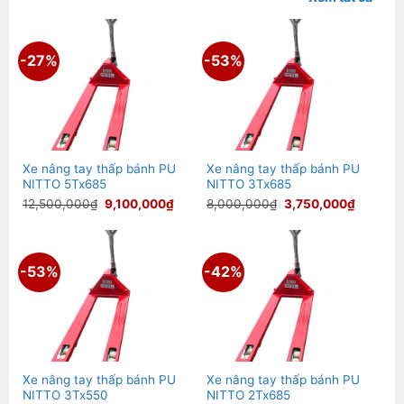
-27%
-53%
Xe nâng tay thấp bánh PU
Xe nâng tay thấp bánh PU
NITTO 5Tx685
NITTO 3Tx685
Giá
Giá
Giá
Giá
12,500,000
₫
9,100,000
₫
8,000,000
₫
3,750,000
₫
gốc
hiện
gốc
hiện
là:
tại
là:
tại
12,500,000₫.
là:
8,000,000₫.
là:
9,100,000₫.
3,750,0
-53%
-42%
Xe nâng tay thấp bánh PU
Xe nâng tay thấp bánh PU
NITTO 3Tx550
NITTO 2Tx685