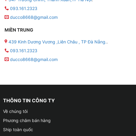
093.161.2323
ducco8668@gmail.com
MIỀN TRUNG
439 Kinh Dương Vương ,Liên Châu , TP Đà Nẵng.
.
093.161.2323
ducco8668@gmail.com
THÔNG TIN CÔNG TY
Về chúng tôi
Phương châm bán hàng
Ship toàn quốc