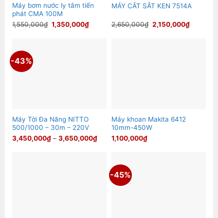
Máy bơm nước ly tâm tiến
MÁY CẮT SẮT KEN 7514A
phát CMA 100M
Giá
Giá
Giá
Giá
1,550,000
₫
1,350,000
₫
2,650,000
₫
2,150,000
₫
gốc
hiện
gốc
hiện
là:
tại
là:
tại
1,550,000₫.
là:
2,650,000₫.
là:
1,350,000₫.
2,150,00
-43%
Máy Tời Đa Năng NITTO
Máy khoan Makita 6412
500/1000 – 30m – 220V
10mm-450W
Khoảng
3,450,000
₫
–
3,650,000
₫
1,100,000
₫
giá:
từ
3,450,000₫
đến
3,650,000₫
-45%