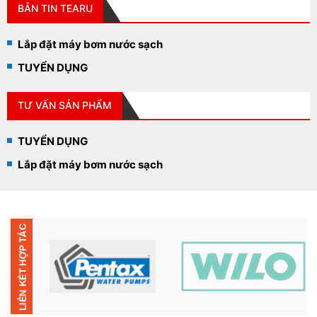
5,700,000₫.
7,600,00
BẢN TIN TEARU
Lắp đặt máy bơm nước sạch
TUYỂN DỤNG
TƯ VẤN SẢN PHẨM
TUYỂN DỤNG
Lắp đặt máy bơm nước sạch