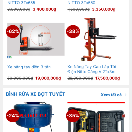
NITTO 3Tx685
NITTO 3Tx550
Giá
Giá
Giá
Giá
8,000,000
₫
3,400,000
₫
7,500,000
₫
3,350,000
₫
gốc
hiện
gốc
hiện
là:
tại
là:
tại
8,000,000₫.
là:
7,500,000₫.
là:
3,400,000₫.
3,350,0
-62%
-38%
Xe Nâng Tay Cao Lắp Tời
Xe nâng tay điện 3 tấn
Điện Nitto Càng V 2Tx3m
Giá
Giá
Giá
Giá
50,000,000
₫
19,000,000
₫
28,000,000
₫
17,500,000
₫
gốc
hiện
gốc
hiện
là:
tại
là:
tại
50,000,000₫.
là:
28,000,000₫.
là:
19,000,000₫.
17,50
BÌNH RỬA XE BỌT TUYẾT
Xem tất cả
-24%
-35%