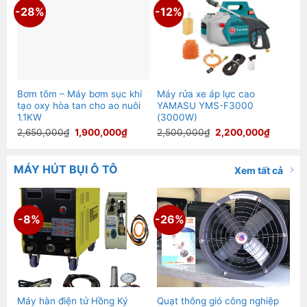
-28%
-12%
Bơm tõm – Máy bơm sục khí
Máy rửa xe áp lực cao
tạo oxy hòa tan cho ao nuôi
YAMASU YMS-F3000
1.1KW
(3000W)
Giá
Giá
Giá
Giá
2,650,000
₫
1,900,000
₫
2,500,000
₫
2,200,000
₫
gốc
hiện
gốc
hiện
là:
tại
là:
tại
2,650,000₫.
là:
2,500,000₫.
là:
1,900,000₫.
2,200,0
MÁY HÚT BỤI Ô TÔ
Xem tất cả
-8%
-26%
Máy hàn điện tử Hồng Ký
Quạt thông gió công nghiệp