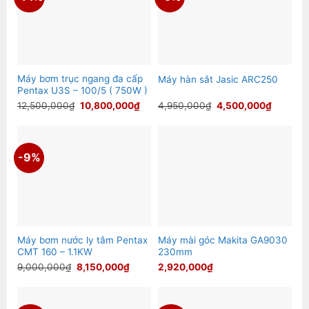
Máy bơm trục ngang đa cấp
Máy hàn sắt Jasic ARC250
Pentax U3S – 100/5 ( 750W )
Giá
Giá
Giá
Giá
12,500,000
₫
10,800,000
₫
4,950,000
₫
4,500,000
₫
gốc
hiện
gốc
hiện
là:
tại
là:
tại
12,500,000₫.
là:
4,950,000₫.
là:
10,800,000₫.
4,500,0
-9%
Máy bơm nước ly tâm Pentax
Máy mài góc Makita GA9030
CMT 160 – 1.1KW
230mm
Giá
Giá
9,000,000
₫
8,150,000
₫
2,920,000
₫
gốc
hiện
là:
tại
9,000,000₫.
là:
8,150,000₫.