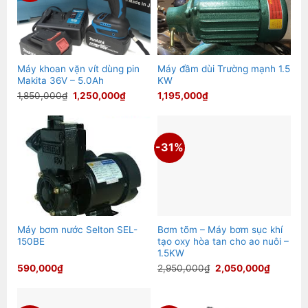
Máy khoan vặn vít dùng pin
Máy đầm dùi Trường mạnh 1.5
Makita 36V – 5.0Ah
KW
Giá
Giá
1,850,000
₫
1,250,000
₫
1,195,000
₫
gốc
hiện
là:
tại
1,850,000₫.
là:
1,250,000₫.
-31%
Máy bơm nước Selton SEL-
Bơm tõm – Máy bơm sục khí
150BE
tạo oxy hòa tan cho ao nuôi –
1.5KW
Giá
Giá
590,000
₫
2,950,000
₫
2,050,000
₫
gốc
hiện
là:
tại
2,950,000₫.
là:
2,050,0