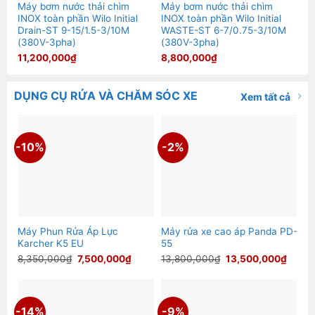
Máy bơm nước thải chìm
Máy bơm nước thải chìm
INOX toàn phần Wilo Initial
INOX toàn phần Wilo Initial
Drain-ST 9-15/1.5-3/10M
WASTE-ST 6-7/0.75-3/10M
(380V-3pha)
(380V-3pha)
11,200,000
₫
8,800,000
₫
DỤNG CỤ RỬA VÀ CHĂM SÓC XE
Xem tất cả
-10%
-2%
Máy Phun Rửa Áp Lực
Máy rửa xe cao áp Panda PD-
Karcher K5 EU
55
Giá
Giá
Giá
Giá
8,350,000
₫
7,500,000
₫
13,800,000
₫
13,500,000
₫
gốc
hiện
gốc
hiện
là:
tại
là:
tại
8,350,000₫.
là:
13,800,000₫.
là:
7,500,000₫.
13,50
-14%
-9%