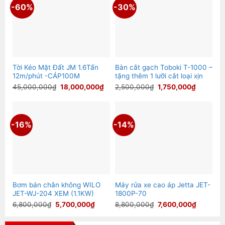
-60%
-30%
Tời Kéo Mặt Đất JM 1.6Tấn
Bàn cắt gạch Toboki T-1000 –
12m/phút -CÁP100M
tặng thêm 1 lưỡi cắt loại xịn
Giá
Giá
Giá
Giá
45,000,000
₫
18,000,000
₫
2,500,000
₫
1,750,000
₫
gốc
hiện
gốc
hiện
là:
tại
là:
tại
45,000,000₫.
là:
2,500,000₫.
là:
18,000,000₫.
1,750,00
-16%
-14%
Bơm bán chân không WILO
Máy rửa xe cao áp Jetta JET-
JET-WJ-204 XEM (1.1KW)
1800P-70
Giá
Giá
Giá
Giá
6,800,000
₫
5,700,000
₫
8,800,000
₫
7,600,000
₫
gốc
hiện
gốc
hiện
là:
tại
là:
tại
6,800,000₫.
là:
8,800,000₫.
là: