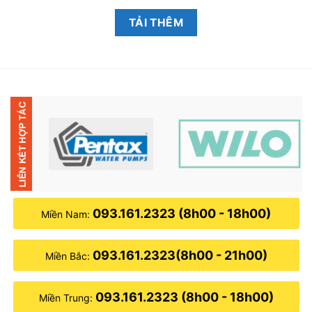
gốc
hiện
gốc
hiện
là:
tại
là:
tại
1,200,000₫.
là:
1,500,000₫.
là:
TẢI THÊM
950,000₫.
1,050,00
093.161.2323 (8h00 - 18h00)
Miền Nam:
093.161.2323(8h00 - 21h00)
Miền Bắc:
093.161.2323 (8h00 - 18h00)
Miền Trung: