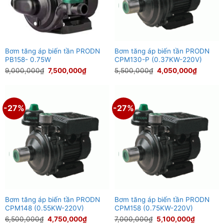
Bơm tăng áp biến tần PRODN
Bơm tăng áp biến tần PRODN
PB158- 0.75W
CPM130-P (0.37KW-220V)
Giá
Giá
Giá
Giá
9,000,000
₫
7,500,000
₫
5,500,000
₫
4,050,000
₫
gốc
hiện
gốc
hiện
là:
tại
là:
tại
9,000,000₫.
là:
5,500,000₫.
là:
7,500,000₫.
4,050,0
-27%
-27%
Bơm tăng áp biến tần PRODN
Bơm tăng áp biến tần PRODN
CPM148 (0.55KW-220V)
CPM158 (0.75KW-220V)
Giá
Giá
Giá
Giá
6,500,000
₫
4,750,000
₫
7,000,000
₫
5,100,000
₫