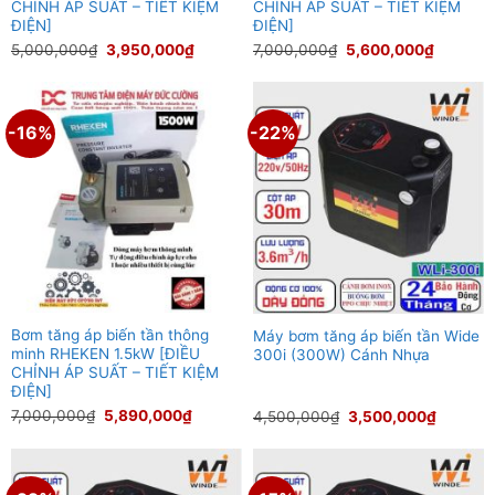
CHỈNH ÁP SUẤT – TIẾT KIỆM
CHỈNH ÁP SUẤT – TIẾT KIỆM
ĐIỆN]
ĐIỆN]
Giá
Giá
Giá
Giá
5,000,000
₫
3,950,000
₫
7,000,000
₫
5,600,000
₫
gốc
hiện
gốc
hiện
là:
tại
là:
tại
5,000,000₫.
là:
7,000,000₫.
là:
3,950,000₫.
5,600,0
-16%
-22%
Bơm tăng áp biến tần thông
Máy bơm tăng áp biến tần Wide
minh RHEKEN 1.5kW [ĐIỀU
300i (300W) Cánh Nhựa
CHỈNH ÁP SUẤT – TIẾT KIỆM
ĐIỆN]
Giá
Giá
Giá
Giá
7,000,000
₫
5,890,000
₫
4,500,000
₫
3,500,000
₫
gốc
hiện
gốc
hiện
là:
tại
là:
tại
7,000,000₫.
là:
4,500,000₫.
là:
5,890,000₫.
3,500,0