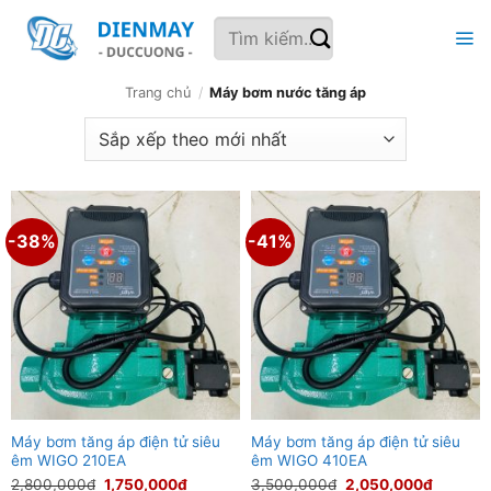
Bỏ
Tìm
qua
kiếm:
nội
dung
Trang chủ
/
Máy bơm nước tăng áp
-38%
-41%
Máy bơm tăng áp điện tử siêu
Máy bơm tăng áp điện tử siêu
êm WIGO 210EA
êm WIGO 410EA
Giá
Giá
Giá
Giá
2,800,000
₫
1,750,000
₫
3,500,000
₫
2,050,000
₫