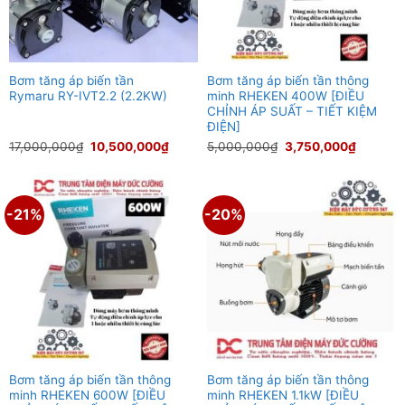
Bơm tăng áp biến tần
Bơm tăng áp biến tần thông
Rymaru RY-IVT2.2 (2.2KW)
minh RHEKEN 400W [ĐIỀU
CHỈNH ÁP SUẤT – TIẾT KIỆM
ĐIỆN]
Giá
Giá
Giá
Giá
17,000,000
₫
10,500,000
₫
5,000,000
₫
3,750,000
₫
gốc
hiện
gốc
hiện
là:
tại
là:
tại
17,000,000₫.
là:
5,000,000₫.
là:
10,500,000₫.
3,750,0
-21%
-20%
Bơm tăng áp biến tần thông
Bơm tăng áp biến tần thông
minh RHEKEN 600W [ĐIỀU
minh RHEKEN 1.1kW [ĐIỀU