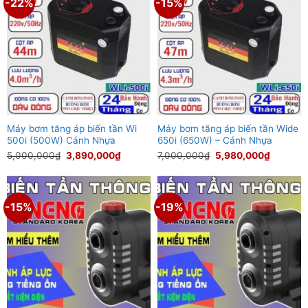
-22%
-15%
Máy bơm tăng áp biến tần Wi
Máy bơm tăng áp biến tần Wide
500i (500W) Cánh Nhựa
650i (650W) – Cánh Nhựa
Giá
Giá
Giá
Giá
5,000,000
₫
3,890,000
₫
7,000,000
₫
5,980,000
₫
gốc
hiện
gốc
hiện
là:
tại
là:
tại
5,000,000₫.
là:
7,000,000₫.
là:
3,890,000₫.
5,980,0
-15%
-19%