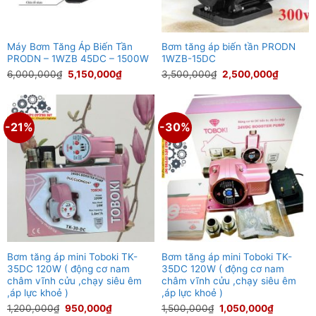
Máy Bơm Tăng Áp Biến Tần
Bơm tăng áp biến tần PRODN
PRODN – 1WZB 45DC – 1500W
1WZB-15DC
Giá
Giá
Giá
Giá
6,000,000
₫
5,150,000
₫
3,500,000
₫
2,500,000
₫
gốc
hiện
gốc
hiện
là:
tại
là:
tại
6,000,000₫.
là:
3,500,000₫.
là:
5,150,000₫.
2,500,0
-21%
-30%
Bơm tăng áp mini Toboki TK-
Bơm tăng áp mini Toboki TK-
35DC 120W ( động cơ nam
35DC 120W ( động cơ nam
châm vĩnh cửu ,chạy siêu êm
châm vĩnh cửu ,chạy siêu êm
,áp lực khoẻ )
,áp lực khoẻ )
Giá
Giá
Giá
Giá
1,200,000
₫
950,000
₫
1,500,000
₫
1,050,000
₫