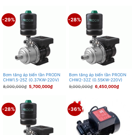
gốc
hiện
gốc
hiện
là:
tại
là:
tại
6,500,000₫.
là:
7,000,000₫.
là:
4,750,000₫.
5,100,00
-29%
-28%
Bơm tăng áp biến tần PRODN
Bơm tăng áp biến tần PRODN
CHW1.5-25Z (0.37KW-220V)
CHW2-32Z (0.55KW-220V)
Giá
Giá
Giá
Giá
8,000,000
₫
5,700,000
₫
9,000,000
₫
6,450,000
₫
gốc
hiện
gốc
hiện
là:
tại
là:
tại
8,000,000₫.
là:
9,000,000₫.
là:
5,700,000₫.
6,450,0
-28%
-36%