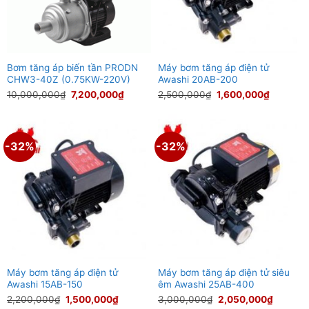
Bơm tăng áp biến tần PRODN
Máy bơm tăng áp điện tử
CHW3-40Z (0.75KW-220V)
Awashi 20AB-200
Giá
Giá
Giá
Giá
10,000,000
₫
7,200,000
₫
2,500,000
₫
1,600,000
₫
gốc
hiện
gốc
hiện
là:
tại
là:
tại
10,000,000₫.
là:
2,500,000₫.
là:
7,200,000₫.
1,600,00
-32%
-32%
Máy bơm tăng áp điện tử
Máy bơm tăng áp điện tử siêu
Awashi 15AB-150
êm Awashi 25AB-400
Giá
Giá
Giá
Giá
2,200,000
₫
1,500,000
₫
3,000,000
₫
2,050,000
₫
gốc
hiện
gốc
hiện