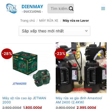
Bỏ
Tìm
qua
kiếm:
nội
dung
Trang chủ
/
MÁY RỬA XE
/
Máy rửa xe Lavor
-28%
-23%
Máy xịt rửa cao áp JETMAN
Máy rửa xe gia đình Amaxtool
2000
AM 2400 (2.4KW)
Giá
Giá
Giá
Giá
2,500,000
₫
1,800,000
₫
3,900,000
₫
2,995,000
₫