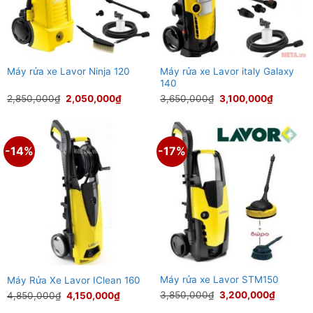
Máy rửa xe Lavor italy Galaxy
Máy rửa xe Lavor Ninja 120
140
Giá
Giá
Giá
Giá
2,850,000
₫
2,050,000
₫
3,650,000
₫
3,100,000
₫
gốc
hiện
gốc
hiện
là:
tại
là:
tại
2,850,000₫.
là:
3,650,000₫.
là:
2,050,000₫.
3,100,00
-14%
-17%
Máy rửa xe Lavor STM150
Máy Rửa Xe Lavor IClean 160
Giá
Giá
Giá
Giá
3,850,000
₫
3,200,000
₫
4,850,000
₫
4,150,000
₫
gốc
hiện
gốc
hiện
là:
tại
là:
tại