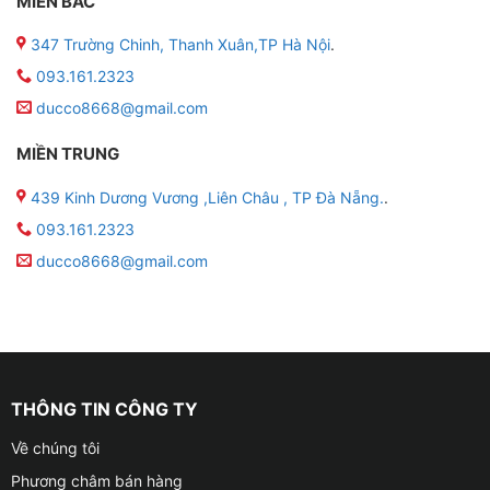
MIỀN BẮC
347 Trường Chinh, Thanh Xuân,TP Hà Nội
.
093.161.2323
ducco8668@gmail.com
MIỀN TRUNG
439 Kinh Dương Vương ,Liên Châu , TP Đà Nẵng.
.
093.161.2323
ducco8668@gmail.com
THÔNG TIN CÔNG TY
Về chúng tôi
Phương châm bán hàng