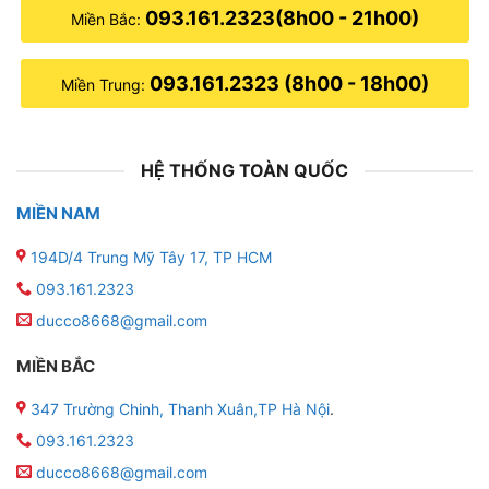
093.161.2323(8h00 - 21h00)
Miền Bắc:
093.161.2323 (8h00 - 18h00)
Miền Trung:
HỆ THỐNG TOÀN QUỐC
MIỀN NAM
194D/4 Trung Mỹ Tây 17, TP HCM
093.161.2323
ducco8668@gmail.com
MIỀN BẮC
347 Trường Chinh, Thanh Xuân,TP Hà Nội
.
093.161.2323
ducco8668@gmail.com