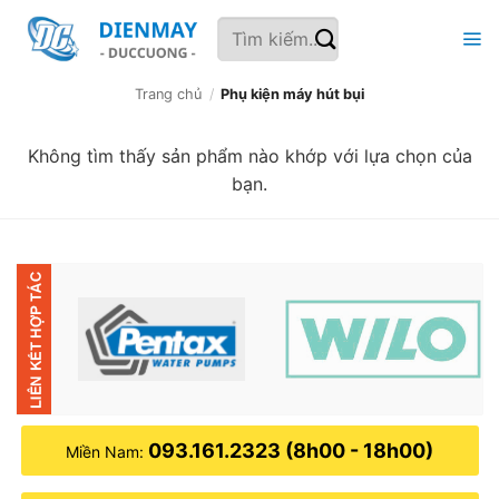
Bỏ
Tìm
qua
kiếm:
nội
dung
Trang chủ
/
Phụ kiện máy hút bụi
Không tìm thấy sản phẩm nào khớp với lựa chọn của
bạn.
093.161.2323 (8h00 - 18h00)
Miền Nam: