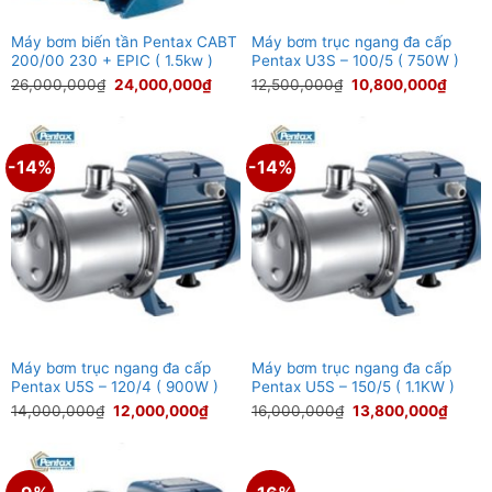
Máy bơm biến tần Pentax CABT
Máy bơm trục ngang đa cấp
200/00 230 + EPIC ( 1.5kw )
Pentax U3S – 100/5 ( 750W )
Giá
Giá
Giá
Giá
26,000,000
₫
24,000,000
₫
12,500,000
₫
10,800,000
₫
gốc
hiện
gốc
hiện
là:
tại
là:
tại
26,000,000₫.
là:
12,500,000₫.
là:
24,000,000₫.
10,80
-14%
-14%
Máy bơm trục ngang đa cấp
Máy bơm trục ngang đa cấp
Pentax U5S – 120/4 ( 900W )
Pentax U5S – 150/5 ( 1.1KW )
Giá
Giá
Giá
Giá
14,000,000
₫
12,000,000
₫
16,000,000
₫
13,800,000
₫
gốc
hiện
gốc
hiện
là:
tại
là:
tại
14,000,000₫.
là:
16,000,000₫.
là:
12,000,000₫.
13,80