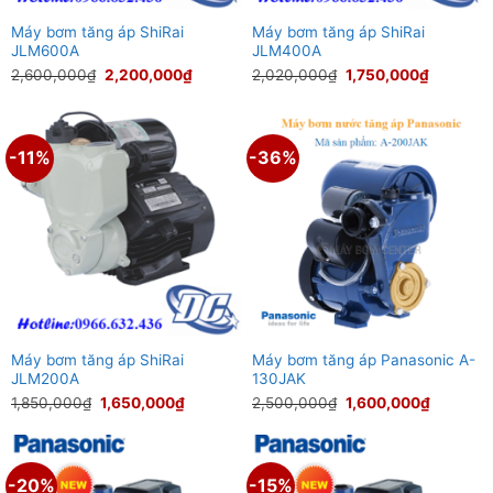
Máy bơm tăng áp ShiRai
Máy bơm tăng áp ShiRai
JLM600A
JLM400A
Giá
Giá
Giá
Giá
2,600,000
₫
2,200,000
₫
2,020,000
₫
1,750,000
₫
gốc
hiện
gốc
hiện
là:
tại
là:
tại
2,600,000₫.
là:
2,020,000₫.
là:
2,200,000₫.
1,750,00
-11%
-36%
Máy bơm tăng áp ShiRai
Máy bơm tăng áp Panasonic A-
JLM200A
130JAK
Giá
Giá
Giá
Giá
1,850,000
₫
1,650,000
₫
2,500,000
₫
1,600,000
₫
gốc
hiện
gốc
hiện
là:
tại
là:
tại
1,850,000₫.
là:
2,500,000₫.
là:
1,650,000₫.
1,600,00
-20%
-15%