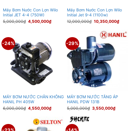
Máy Bơm Nước Con Lợn Wilo
Máy Bơm Nước Con Lợn Wilo
Initial JET 4-4 (750W)
Initial Jet 9-4 (1100w)
Giá
Giá
Giá
Giá
5,000,000
₫
4,500,000
₫
12,000,000
₫
10,350,000
₫
gốc
hiện
gốc
hiện
là:
tại
là:
tại
5,000,000₫.
là:
12,000,000₫.
là:
4,500,000₫.
10,35
-24%
-29%
MÁY BƠM NƯỚC CHÂN KHÔNG
MÁY BƠM NƯỚC TĂNG ÁP
HANIL PH 405W
HANIL PDW 131B
Giá
Giá
Giá
Giá
6,000,000
₫
4,550,000
₫
5,000,000
₫
3,550,000
₫
gốc
hiện
gốc
hiện
là:
tại
là:
tại
6,000,000₫.
là:
5,000,000₫.
là:
4,550,000₫.
3,550,0
-23%
-14%