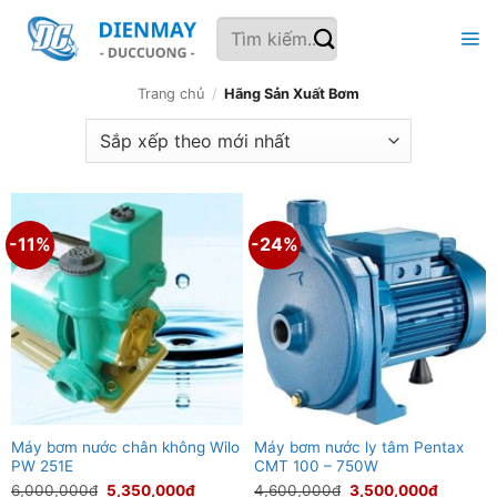
Bỏ
Tìm
qua
kiếm:
nội
dung
Trang chủ
/
Hãng Sản Xuất Bơm
-11%
-24%
Máy bơm nước chân không Wilo
Máy bơm nước ly tâm Pentax
PW 251E
CMT 100 – 750W
Giá
Giá
Giá
Giá
6,000,000
₫
5,350,000
₫
4,600,000
₫
3,500,000
₫