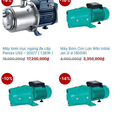
-9%
-16%
Máy bơm trục ngang đa cấp
Máy Bơm Con Lợn Wilo Initial
Pentax U5S – 200/7 ( 1.5KW )
Jet 3-4 (600W)
Giá
Giá
Giá
Giá
19,000,000
₫
17,200,000
₫
4,000,000
₫
3,350,000
₫
gốc
hiện
gốc
hiện
là:
tại
là:
tại
19,000,000₫.
là:
4,000,000₫.
là:
17,200,000₫.
3,350,0
-10%
-14%