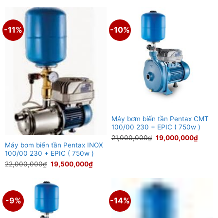
là:
tại
là:
tại
12,000,000₫.
là:
13,000,000₫.
là:
10,000,000₫.
11,000
-11%
-10%
Máy bơm biến tần Pentax CMT
100/00 230 + EPIC ( 750w )
Giá
Giá
21,000,000
₫
19,000,000
₫
gốc
hiện
Máy bơm biến tần Pentax INOX
là:
tại
100/00 230 + EPIC ( 750w )
21,000,000₫.
là:
19,00
Giá
Giá
22,000,000
₫
19,500,000
₫
gốc
hiện
là:
tại
22,000,000₫.
là:
19,500,000₫.
-9%
-14%