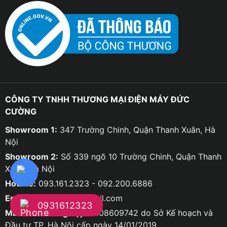
CÔNG TY TNHH THƯƠNG MẠI ĐIỆN MÁY ĐỨC
CƯỜNG
Showroom 1:
347 Trường Chinh, Quận Thanh Xuân, Hà
Nội
Showroom 2:
Số 339 ngõ 10 Trường Chinh, Quận Thanh
Xuân, Hà Nội
Hotline:
093.161.2323 - 092.200.6886
Email:
ducco8668@gmail.com
0931612323
Mã số doanh nghiệp:
0108609742 do Sở Kế hoạch và
Đầu tư TP. Hà Nội cấp ngày 14/01/2019