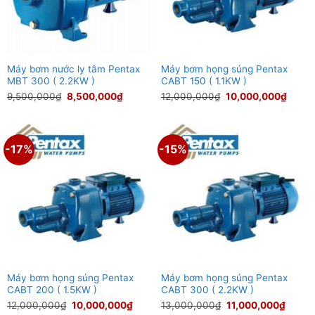
Máy bơm nước ly tâm Pentax
Máy bơm họng súng Pentax
MBT 300 ( 2.2KW )
CABT 150 ( 1.1KW )
Giá
Giá
Giá
Giá
9,500,000
₫
8,500,000
₫
12,000,000
₫
10,000,000
₫
gốc
hiện
gốc
hiện
là:
tại
là:
tại
9,500,000₫.
là:
12,000,000₫.
là:
8,500,000₫.
10,00
-17%
-15%
Máy bơm họng súng Pentax
Máy bơm họng súng Pentax
CABT 200 ( 1.5KW )
CABT 300 ( 2.2KW )
Giá
Giá
Giá
Giá
12,000,000
₫
10,000,000
₫
13,000,000
₫
11,000,000
₫
gốc
hiện
gốc
hiện