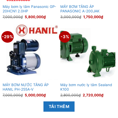
Máy bơm ly tâm Panasonic GP-
MÁY BƠM TĂNG ÁP
20HCN1 2.0HP
PANASONIC A-200JAK
Giá
Giá
Giá
Giá
7,000,000
₫
5,800,000
₫
3,000,000
₫
1,750,000
₫
gốc
hiện
gốc
hiện
là:
tại
là:
tại
7,000,000₫.
là:
3,000,000₫.
là:
5,800,000₫.
1,750,00
-29%
-3%
MÁY BƠM NƯỚC TĂNG ÁP
Máy bơm nước ly tâm Sealand
HANIL PH-255A-V
K100
Giá
Giá
Giá
Giá
7,000,000
₫
5,000,000
₫
2,800,000
₫
2,720,000
₫
gốc
hiện
gốc
hiện
là:
tại
là:
tại
7,000,000₫.
là:
2,800,000₫.
là:
TẢI THÊM
5,000,000₫.
2,720,0