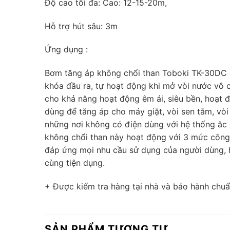
Độ cao tối đa: Cao: 12-15-20m,
Hỗ trợ hút sâu: 3m
Ứng dụng :
Bơm tăng áp không chổi than Toboki TK-30DC đ
khóa đầu ra, tự hoạt động khi mở vòi nước vô
cho khả năng hoạt động êm ái, siêu bền, hoạt 
dùng để tăng áp cho máy giặt, vòi sen tắm, vòi
những nơi không có điện dùng với hệ thống ăc 
không chổi than này hoạt động với 3 mức công
đáp ứng mọi nhu cầu sử dụng của người dùng, 
cùng tiện dụng.
+ Được kiểm tra hàng tại nhà và bảo hành chuẩ
SẢN PHẨM TƯƠNG TỰ