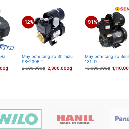
-12%
-91%
iRai
Máy bơm tăng áp Shimizu
Máy bơm tăng áp Sen
PS-230BIT
131LD
Giá
Giá
Giá
Giá
000
₫
2,600,000
₫
2,300,000
₫
13,000,000
₫
1,110,0
hiện
gốc
hiện
gốc
tại
là:
tại
là:
00₫.
là:
2,600,000₫.
là:
13,000,
3,100,000₫.
2,300,000₫.