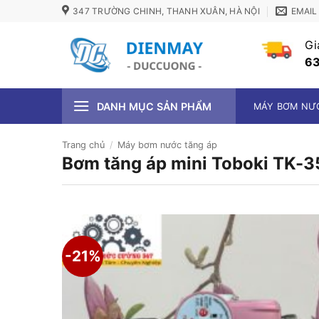
Bỏ
347 TRƯỜNG CHINH, THANH XUÂN, HÀ NỘI
EMAIL
qua
nội
Gi
dung
63
DANH MỤC SẢN PHẨM
MÁY BƠM NƯ
Trang chủ
/
Máy bơm nước tăng áp
Bơm tăng áp mini Toboki TK-3
-21%