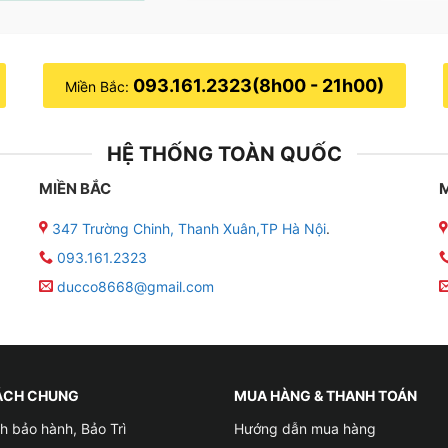
093.161.2323(8h00 - 21h00)
Miền Bắc:
HỆ THỐNG TOÀN QUỐC
MIỀN BẮC
347 Trường Chinh, Thanh Xuân,TP Hà Nội
.
093.161.2323
ducco8668@gmail.com
ÁCH CHUNG
MUA HÀNG & THANH TOÁN
h bảo hành, Bảo Trì
Hướng dẫn mua hàng