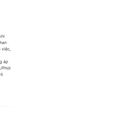
khi
than
 việc,
ng áp
L/Phút
vô