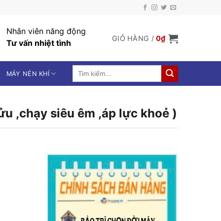
Nhân viên năng động
GIỎ HÀNG /
0
₫
Tư vấn nhiệt tình
Tìm
MÁY NÉN KHÍ
kiếm:
 ,chạy siêu êm ,áp lực khoẻ )