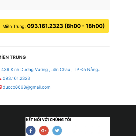
093.161.2323 (8h00 - 18h00)
Miền Trung:
MIỀN TRUNG
439 Kinh Dương Vương ,Liên Châu , TP Đà Nẵng.
.
093.161.2323
ducco8668@gmail.com