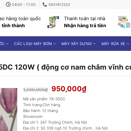
08:00 - 17:00
0931612323
ao hàng toàn quốc
Thanh toán tại nhà
 tỉnh thành
Nhận hàng trả tiền
ỚC
CÁC LOẠI MÁY BƠM
MÁY XÂY DỰNG
MÁY RỬA XE
5DC 120W ( động cơ nam châm vĩnh cửu
Giá
Giá
950,000
₫
1,200,000
₫
gốc
hiện
Mã sản phẩm: TK-35DC
là:
tại
Tình trạng:Còn hàng
1,200,000₫.
là:
Bảo hành: 12 tháng
950,000₫.
Showroom
Địa chỉ 1: 347 Trường Chinh, Hà Nội
Địa chỉ 2: Số 339 ngõ 10 Trường chinh , Hà Nội