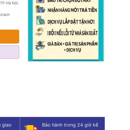
 TP Hà Nội.
 khách
 giao
Bảo hành trong 24 giờ kể