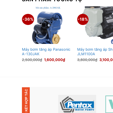
-36%
-18%
hiRai
Máy bơm tăng áp Panasonic
Máy bơm tăng áp Sh
A-130JAK
JLM1100A
Giá
Giá
Giá
Giá
,000
₫
2,500,000
₫
1,600,000
₫
3,800,000
₫
3,100,
hiện
gốc
hiện
gốc
tại
là:
tại
là:
000₫.
là:
2,500,000₫.
là:
3,800,0
2,400,000₫.
1,600,000₫.