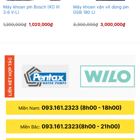
Máy khoan pin Bosch IXO III
Máy khoan vặn vít dùng pin
3.6 V-LI
GSB 180 LI
Giá
Giá
Giá
Giá
1,200,000
₫
1,020,000
₫
3,300,000
₫
3,000,000
₫
gốc
hiện
gốc
hiện
là:
tại
là:
tại
1,200,000₫.
là:
3,300,000₫.
là:
.
1,020,000₫.
3,000,
093.161.2323 (8h00 - 18h00)
Miền Nam:
093.161.2323(8h00 - 21h00)
Miền Bắc: