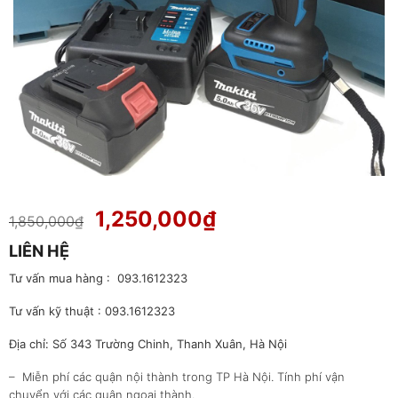
Giá
Giá
1,250,000
₫
1,850,000
₫
gốc
hiện
LIÊN HỆ
là:
tại
1,850,000₫.
là:
Tư vấn mua hàng : 093.1612323
1,250,000₫.
Tư vấn kỹ thuật : 093.1612323
Địa chỉ: Số 343 Trường Chinh, Thanh Xuân, Hà Nội
– Miễn phí các quận nội thành trong TP Hà Nội. Tính phí vận
chuyển với các quận ngoại thành.