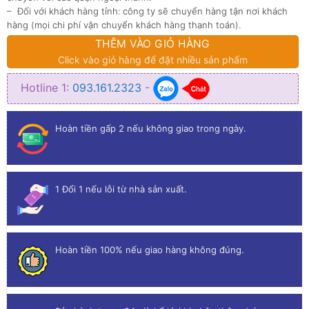
– Đối với khách hàng tỉnh: công ty sẽ chuyển hàng tận nơi khách
hàng (mọi chi phí vận chuyển khách hàng thanh toán).
THÊM VÀO GIỎ HÀNG
Click vào giỏ hàng để đặt nhiều sản phẩm
Hotline 1:
093.161.2323
-
Hoàn tiền gấp 2 nếu không giao trong ngày.
1 Đổi 1 nếu lỗi từ nhà sản xuất.
Hoàn tiền 100% nếu giao hàng không đúng.