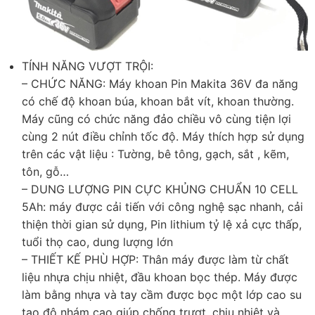
TÍNH NĂNG VƯỢT TRỘI:
– CHỨC NĂNG: Máy khoan Pin Makita 36V đa năng
có chế độ khoan búa, khoan bắt vít, khoan thường.
Máy cũng có chức năng đảo chiều vô cùng tiện lợi
cùng 2 nút điều chỉnh tốc độ. Máy thích hợp sử dụng
trên các vật liệu : Tường, bê tông, gạch, sắt , kẽm,
tôn, gỗ…
– DUNG LƯỢNG PIN CỰC KHỦNG CHUẨN 10 CELL
5Ah: máy được cải tiến với công nghệ sạc nhanh, cải
thiện thời gian sử dụng, Pin lithium tỷ lệ xả cực thấp,
tuổi thọ cao, dung lượng lớn
– THIẾT KẾ PHÙ HỢP: Thân máy được làm từ chất
liệu nhựa chịu nhiệt, đầu khoan bọc thép. Máy được
làm bằng nhựa và tay cầm được bọc một lớp cao su
tạo độ nhám cao giúp chống trượt, chịu nhiệt và