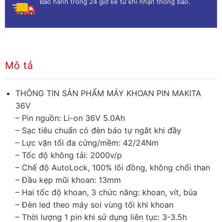
Bảo hành trong 24 giờ kể từ khi nhận thông báo.
Mô tả
THÔNG TIN SẢN PHẨM MÁY KHOAN PIN MAKITA
36V
– Pin nguồn: Li-on 36V 5.0Ah
– Sạc tiêu chuẩn có đèn báo tự ngắt khi đầy
– Lực vặn tối đa cứng/mềm: 42/24Nm
– Tốc độ không tải: 2000v/p
– Chế độ AutoLock, 100% lõi đồng, không chổi than
– Đầu kẹp mũi khoan: 13mm
– Hai tốc độ khoan, 3 chức năng: khoan, vít, búa
– Đèn led theo máy soi vùng tối khi khoan
– Thời lượng 1 pin khi sử dụng liên tục: 3-3.5h