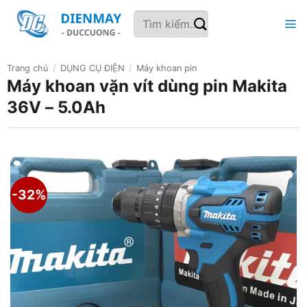
Bỏ
Tìm
qua
kiếm:
nội
dung
Trang chủ
/
DỤNG CỤ ĐIỆN
/
Máy khoan pin
Máy khoan vặn vít dùng pin Makita
36V – 5.0Ah
-32%