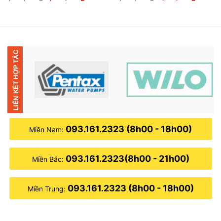
gốc
hiện
gốc
hiện
là:
tại
là:
tại
2,500,000₫.
là:
4,500,000₫.
là:
000₫.
1,600,000₫.
3,100,0
093.161.2323 (8h00 - 18h00)
Miền Nam:
093.161.2323(8h00 - 21h00)
Miền Bắc:
093.161.2323 (8h00 - 18h00)
Miền Trung: