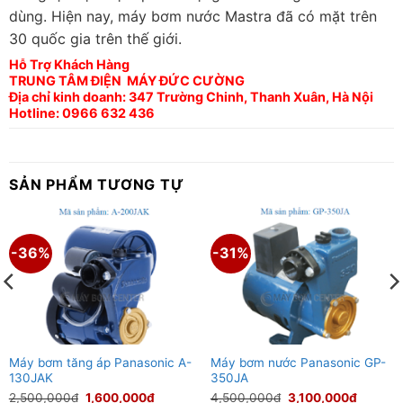
dùng. Hiện nay, máy bơm nước Mastra đã có mặt trên
30 quốc gia trên thế giới.
Hỗ Trợ Khách Hàng
TRUNG TÂM ĐIỆN MÁY ĐỨC CƯỜNG
Địa chỉ kinh doanh: 347 Trường Chinh, Thanh Xuân, Hà Nội
Hotline: 0966 632 436
SẢN PHẨM TƯƠNG TỰ
-36%
-31%
Máy bơm tăng áp Panasonic A-
Máy bơm nước Panasonic GP-
130JAK
350JA
Giá
Giá
Giá
Giá
2,500,000
₫
1,600,000
₫
4,500,000
₫
3,100,000
₫