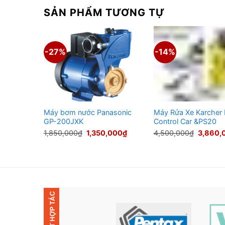
SẢN PHẨM TƯƠNG TỰ
-27%
-14%
ẾNG
Máy bơm nước Panasonic
Máy Rửa Xe Karcher K
500W)
GP-200JXK
Control Car &PS20
Giá
Giá
Giá
Giá
,000
₫
1,850,000
₫
1,350,000
₫
4,500,000
₫
3,860,
hiện
gốc
hiện
gốc
tại
là:
tại
là:
,000₫.
là:
1,850,000₫.
là:
4,500,0
6,900,000₫.
1,350,000₫.