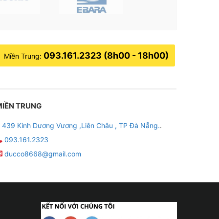
093.161.2323 (8h00 - 18h00)
Miền Trung:
MIỀN TRUNG
439 Kinh Dương Vương ,Liên Châu , TP Đà Nẵng.
.
093.161.2323
ducco8668@gmail.com