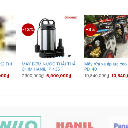
-13%
-3%
2 Full
MÁY BƠM NƯỚC THẢI THẢ
Máy rửa xe áp lực cao
CHÌM HANIL IP 435
PD-40
Giá
Giá
Giá
Giá
000
₫
7,900,000
₫
6,900,000
₫
10,840,000
₫
10,540
hiện
gốc
hiện
gốc
tại
là:
tại
là:
00₫.
là:
7,900,000₫.
là:
10,840,
3,860,000₫.
6,900,000₫.