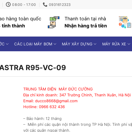
08:00 - 17:00
0931612323
ao hàng toàn quốc
Thanh toán tại nhà
 tỉnh thành
Nhận hàng trả tiền
ỚC
CÁC LOẠI MÁY BƠM
MÁY XÂY DỰNG
MÁY RỬA XE
ASTRA R95-VC-09
TRUNG TÂM ĐIỆN MÁY ĐỨC CƯỜNG
Địa chỉ kinh doanh: 347 Trường Chinh, Thanh Xuân, Hà Nội
Email: ducco8668@gmail.com
Hotline: 0966 632 436
– Bảo hành: 12 tháng
– Miễn phí các quận nội thành trong TP Hà Nội. Tính phí 
với các quận ngoại thành.