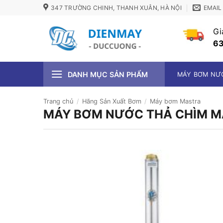
Bỏ
347 TRƯỜNG CHINH, THANH XUÂN, HÀ NỘI
EMAIL
qua
nội
Gi
dung
63
DANH MỤC SẢN PHẨM
MÁY BƠM NƯ
Trang chủ
/
Hãng Sản Xuất Bơm
/
Máy bơm Mastra
MÁY BƠM NƯỚC THẢ CHÌM M