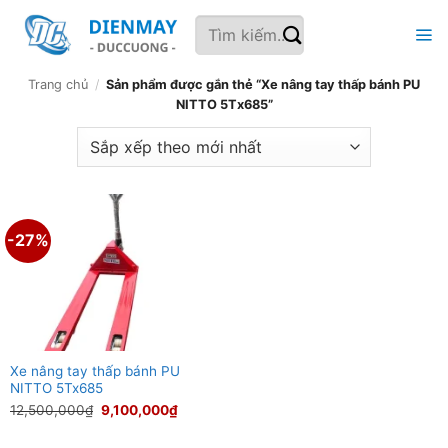
Bỏ
Tìm
qua
kiếm:
nội
dung
Trang chủ
/
Sản phẩm được gắn thẻ “Xe nâng tay thấp bánh PU
NITTO 5Tx685”
-27%
Xe nâng tay thấp bánh PU
NITTO 5Tx685
Giá
Giá
12,500,000
₫
9,100,000
₫
gốc
hiện
là:
tại