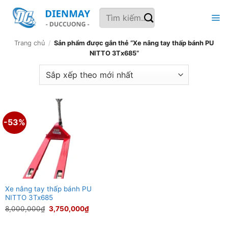
Bỏ
Tìm
qua
kiếm:
nội
dung
Trang chủ
/
Sản phẩm được gắn thẻ “Xe nâng tay thấp bánh PU
NITTO 3Tx685”
-53%
Xe nâng tay thấp bánh PU
NITTO 3Tx685
Giá
Giá
8,000,000
₫
3,750,000
₫
gốc
hiện
là:
tại