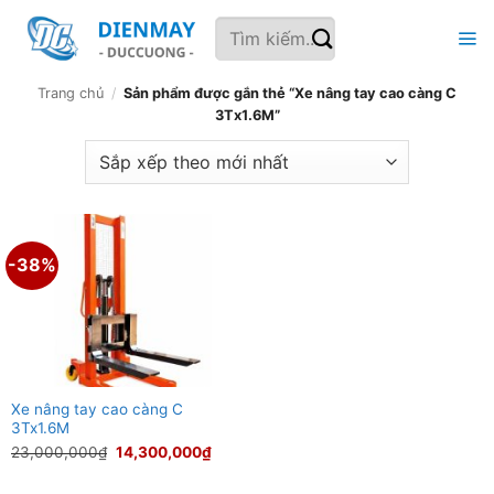
Bỏ
Tìm
qua
kiếm:
nội
dung
Trang chủ
/
Sản phẩm được gắn thẻ “Xe nâng tay cao càng C
3Tx1.6M”
-38%
Xe nâng tay cao càng C
3Tx1.6M
Giá
Giá
23,000,000
₫
14,300,000
₫
gốc
hiện
là:
tại