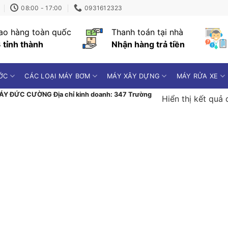
08:00 - 17:00
0931612323
ao hàng toàn quốc
Thanh toán tại nhà
 tỉnh thành
Nhận hàng trả tiền
ỚC
CÁC LOẠI MÁY BƠM
MÁY XÂY DỰNG
MÁY RỬA XE
Y ĐỨC CƯỜNG Địa chỉ kinh doanh: 347 Trường
Hiển thị kết quả 