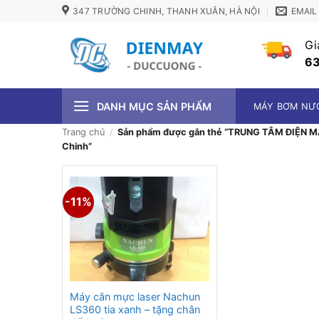
Bỏ
347 TRƯỜNG CHINH, THANH XUÂN, HÀ NỘI
EMAIL
qua
nội
Gi
dung
63
DANH MỤC SẢN PHẨM
MÁY BƠM NƯ
Trang chủ
/
Sản phẩm được gắn thẻ “TRUNG TÂM ĐIỆN MÁ
Chinh”
-11%
Máy cân mực laser Nachun
LS360 tia xanh – tặng chân