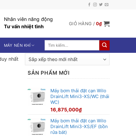
Nhân viên năng động
GIỎ HÀNG /
0
₫
Tư vấn nhiệt tình
Tìm
MÁY NÉN KHÍ
kiếm:
duy nhất
SẢN PHẨM MỚI
Máy bơm thải đặt cạn Wilo
DrainLift Mini3-XS/WC (thải
WC)
16,875,000
₫
Máy bơm thải đặt cạn Wilo
DrainLift Mini3-XS/EF (bồn
rửa bát)