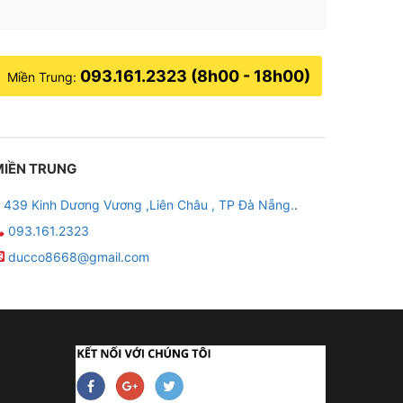
093.161.2323 (8h00 - 18h00)
Miền Trung:
MIỀN TRUNG
439 Kinh Dương Vương ,Liên Châu , TP Đà Nẵng.
.
093.161.2323
ducco8668@gmail.com