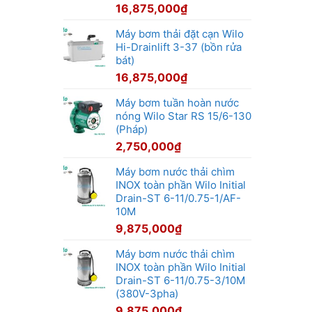
16,875,000
₫
Máy bơm thải đặt cạn Wilo
Hi-Drainlift 3-37 (bồn rửa
bát)
16,875,000
₫
Máy bơm tuần hoàn nước
nóng Wilo Star RS 15/6-130
(Pháp)
2,750,000
₫
Máy bơm nước thải chìm
INOX toàn phần Wilo Initial
Drain-ST 6-11/0.75-1/AF-
10M
9,875,000
₫
Máy bơm nước thải chìm
INOX toàn phần Wilo Initial
Drain-ST 6-11/0.75-3/10M
(380V-3pha)
9,875,000
₫