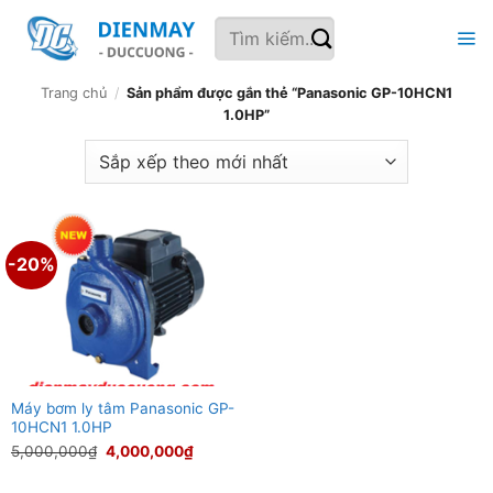
Bỏ
Tìm
qua
kiếm:
nội
dung
Trang chủ
/
Sản phẩm được gắn thẻ “Panasonic GP-10HCN1
1.0HP”
-20%
Máy bơm ly tâm Panasonic GP-
10HCN1 1.0HP
Giá
Giá
5,000,000
₫
4,000,000
₫
gốc
hiện
là:
tại