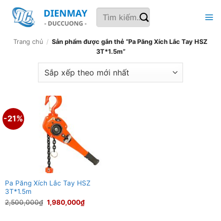
Bỏ
Tìm
qua
kiếm:
nội
dung
Trang chủ
/
Sản phẩm được gắn thẻ “Pa Păng Xích Lắc Tay HSZ
3T*1.5m”
-21%
Pa Păng Xích Lắc Tay HSZ
3T*1.5m
Giá
Giá
2,500,000
₫
1,980,000
₫
gốc
hiện
là:
tại