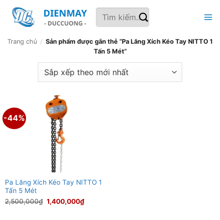
Bỏ
Tìm
qua
kiếm:
nội
dung
Trang chủ
/
Sản phẩm được gắn thẻ “Pa Lăng Xích Kéo Tay NITTO 1
Tấn 5 Mét”
-44%
Pa Lăng Xích Kéo Tay NITTO 1
Tấn 5 Mét
Giá
Giá
2,500,000
₫
1,400,000
₫
gốc
hiện
là:
tại