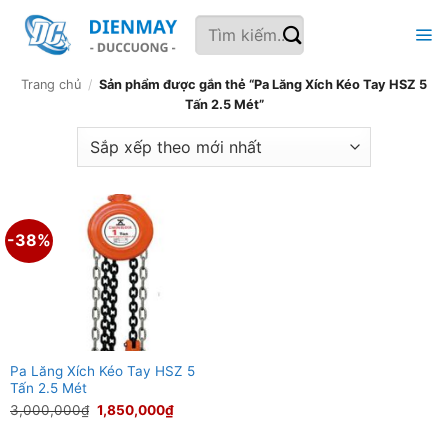
Bỏ
Tìm
qua
kiếm:
nội
dung
Trang chủ
/
Sản phẩm được gắn thẻ “Pa Lăng Xích Kéo Tay HSZ 5
Tấn 2.5 Mét”
-38%
Pa Lăng Xích Kéo Tay HSZ 5
Tấn 2.5 Mét
Giá
Giá
3,000,000
₫
1,850,000
₫
gốc
hiện
là:
tại