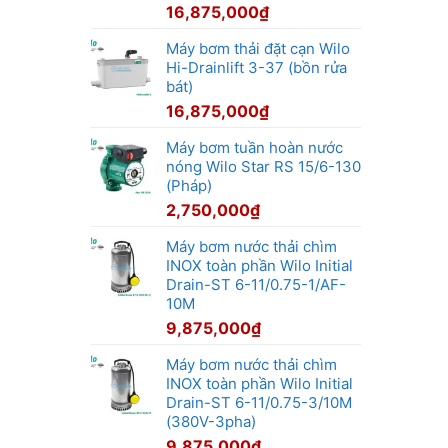
16,875,000
₫
Máy bơm thải đặt cạn Wilo
Hi-Drainlift 3-37 (bồn rửa
bát)
16,875,000
₫
Máy bơm tuần hoàn nước
nóng Wilo Star RS 15/6-130
(Pháp)
2,750,000
₫
Máy bơm nước thải chìm
INOX toàn phần Wilo Initial
Drain-ST 6-11/0.75-1/AF-
10M
9,875,000
₫
Máy bơm nước thải chìm
INOX toàn phần Wilo Initial
Drain-ST 6-11/0.75-3/10M
(380V-3pha)
9,875,000
₫