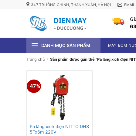
Bỏ
347 TRƯỜNG CHINH, THANH XUÂN, HÀ NỘI
EMAIL
qua
nội
Gi
dung
63
DANH MỤC SẢN PHẨM
MÁY BƠM NƯ
Trang chủ
/
Sản phẩm được gắn thẻ “Pa lăng xích điện 
-47%
Pa lăng xích điện NITTO DHS
5Tx6m 220V