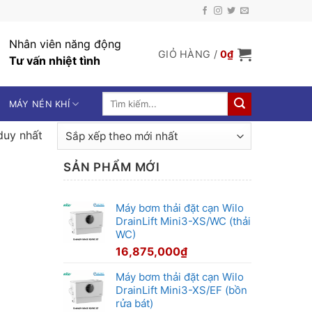
Nhân viên năng động
GIỎ HÀNG /
0
₫
Tư vấn nhiệt tình
Tìm
MÁY NÉN KHÍ
kiếm:
duy nhất
SẢN PHẨM MỚI
Máy bơm thải đặt cạn Wilo
DrainLift Mini3-XS/WC (thải
WC)
16,875,000
₫
Máy bơm thải đặt cạn Wilo
DrainLift Mini3-XS/EF (bồn
rửa bát)