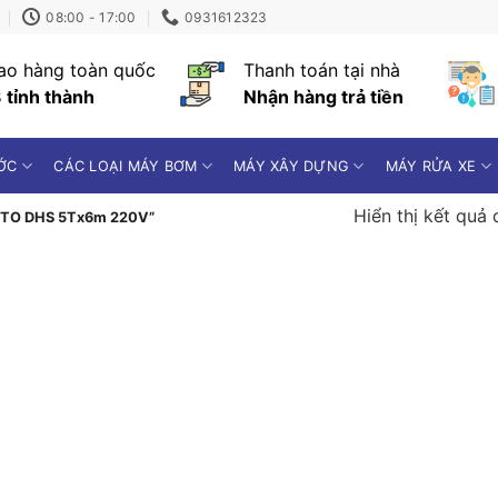
08:00 - 17:00
0931612323
ao hàng toàn quốc
Thanh toán tại nhà
 tỉnh thành
Nhận hàng trả tiền
ỚC
CÁC LOẠI MÁY BƠM
MÁY XÂY DỰNG
MÁY RỬA XE
Hiển thị kết quả 
NITTO DHS 5Tx6m 220V”