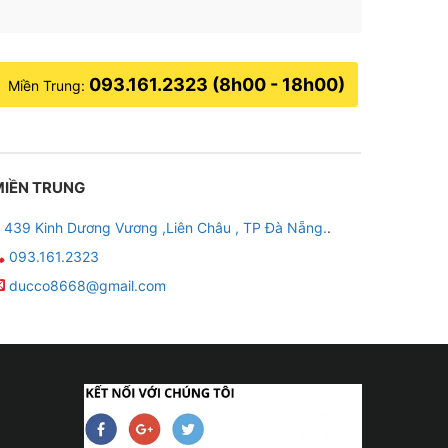
093.161.2323 (8h00 - 18h00)
Miền Trung:
MIỀN TRUNG
439 Kinh Dương Vương ,Liên Châu , TP Đà Nẵng.
.
093.161.2323
ducco8668@gmail.com