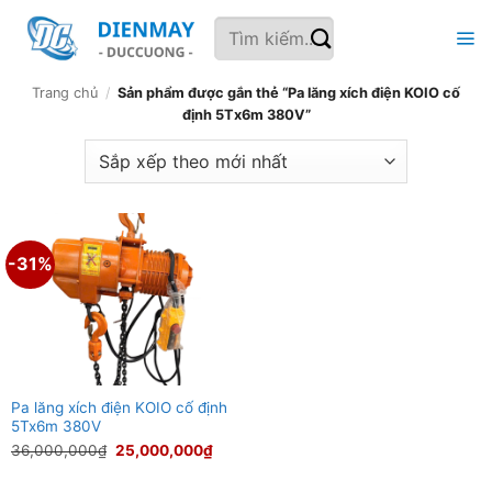
Bỏ
Tìm
qua
kiếm:
nội
dung
Trang chủ
/
Sản phẩm được gắn thẻ “Pa lăng xích điện KOIO cố
định 5Tx6m 380V”
-31%
Pa lăng xích điện KOIO cố định
5Tx6m 380V
Giá
Giá
36,000,000
₫
25,000,000
₫
gốc
hiện
là:
tại