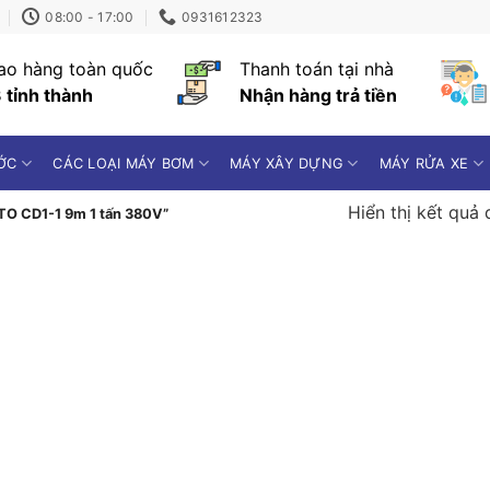
08:00 - 17:00
0931612323
ao hàng toàn quốc
Thanh toán tại nhà
 tỉnh thành
Nhận hàng trả tiền
ỚC
CÁC LOẠI MÁY BƠM
MÁY XÂY DỰNG
MÁY RỬA XE
Hiển thị kết quả 
TTO CD1-1 9m 1 tấn 380V”