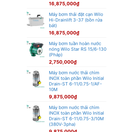
16,875,000
₫
Máy bơm thải đặt cạn Wilo
Hi-Drainlift 3-37 (bồn rửa
bát)
16,875,000
₫
Máy bơm tuần hoàn nước
nóng Wilo Star RS 15/6-130
(Pháp)
2,750,000
₫
Máy bơm nước thải chìm
INOX toàn phần Wilo Initial
Drain-ST 6-11/0.75-1/AF-
10M
9,875,000
₫
Máy bơm nước thải chìm
INOX toàn phần Wilo Initial
Drain-ST 6-11/0.75-3/10M
(380V-3pha)
9,875,000
₫