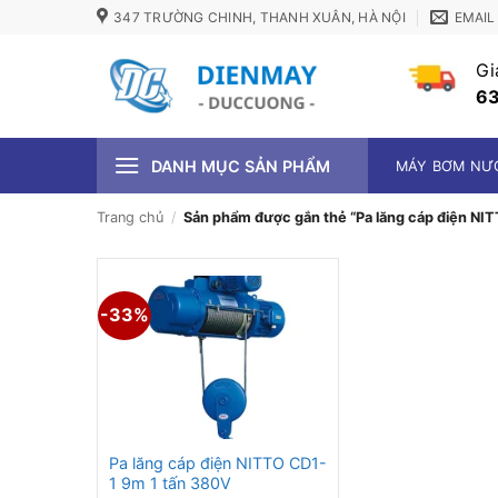
Bỏ
347 TRƯỜNG CHINH, THANH XUÂN, HÀ NỘI
EMAIL
qua
nội
Gi
dung
63
DANH MỤC SẢN PHẨM
MÁY BƠM NƯ
Trang chủ
/
Sản phẩm được gắn thẻ “Pa lăng cáp điện NI
-33%
Pa lăng cáp điện NITTO CD1-
1 9m 1 tấn 380V