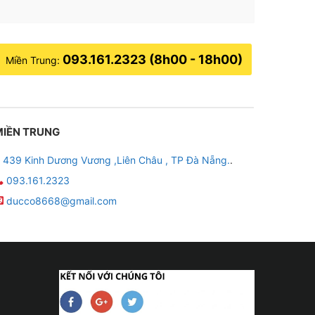
093.161.2323 (8h00 - 18h00)
Miền Trung:
MIỀN TRUNG
439 Kinh Dương Vương ,Liên Châu , TP Đà Nẵng.
.
093.161.2323
ducco8668@gmail.com