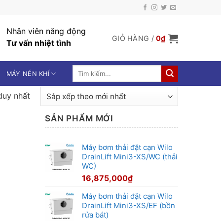
Nhân viên năng động
GIỎ HÀNG /
0
₫
Tư vấn nhiệt tình
Tìm
MÁY NÉN KHÍ
kiếm:
duy nhất
SẢN PHẨM MỚI
Máy bơm thải đặt cạn Wilo
DrainLift Mini3-XS/WC (thải
WC)
16,875,000
₫
Máy bơm thải đặt cạn Wilo
DrainLift Mini3-XS/EF (bồn
rửa bát)