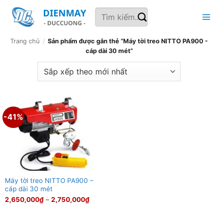
Bỏ
Tìm
qua
kiếm:
nội
dung
Trang chủ
/
Sản phẩm được gắn thẻ “Máy tời treo NITTO PA900 -
cáp dài 30 mét”
-41%
Máy tời treo NITTO PA900 –
cáp dài 30 mét
Khoảng
2,650,000
₫
–
2,750,000
₫
giá:
từ