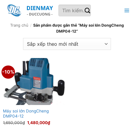
Bỏ
Tìm
qua
kiếm:
nội
dung
Trang chủ
/
Sản phẩm được gắn thẻ “Máy soi lớn DongCheng
DMP04-12”
-10%
Máy soi lớn DongCheng
DMP04-12
Giá
Giá
1,650,000
₫
1,480,000
₫
gốc
hiện
là:
tại