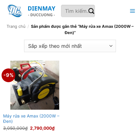
Bỏ
Tìm
qua
kiếm:
nội
dung
Trang chủ
/
Sản phẩm được gắn thẻ “Máy rửa xe Amax (2000W –
Đen)”
-9%
Máy rửa xe Amax (2000W –
Đen)
Giá
Giá
3,050,000
₫
2,790,000
₫
gốc
hiện
là:
tại