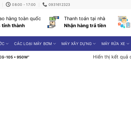
08:00 - 17:00
0931612323
ao hàng toàn quốc
Thanh toán tại nhà
 tỉnh thành
Nhận hàng trả tiền
ỚC
CÁC LOẠI MÁY BƠM
MÁY XÂY DỰNG
MÁY RỬA XE
Hiển thị kết quả 
 EG-105 * 950W”