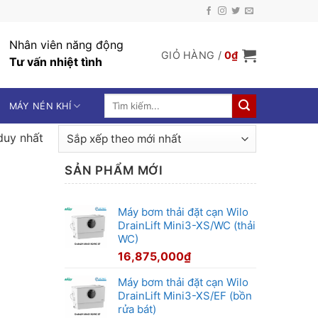
Nhân viên năng động
GIỎ HÀNG /
0
₫
Tư vấn nhiệt tình
Tìm
MÁY NÉN KHÍ
kiếm:
duy nhất
SẢN PHẨM MỚI
Máy bơm thải đặt cạn Wilo
DrainLift Mini3-XS/WC (thải
WC)
16,875,000
₫
Máy bơm thải đặt cạn Wilo
DrainLift Mini3-XS/EF (bồn
rửa bát)