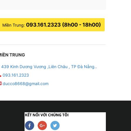
093.161.2323 (8h00 - 18h00)
Miền Trung:
MIỀN TRUNG
439 Kinh Dương Vương ,Liên Châu , TP Đà Nẵng.
.
093.161.2323
ducco8668@gmail.com