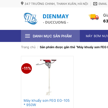
Bỏ
347 TRƯỜNG CHINH, THANH XUÂN, HÀ NỘI
EMAIL
qua
nội
Gi
dung
63
DANH MỤC SẢN PHẨM
MÁY BƠM NƯ
Trang chủ
/
Sản phẩm được gắn thẻ “Máy khuấy sơn FEG
-11%
Máy khuấy sơn FEG EG-105
* 950W