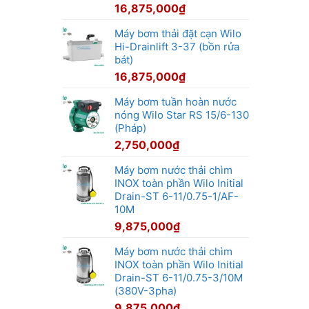
16,875,000
₫
Máy bơm thải đặt cạn Wilo
Hi-Drainlift 3-37 (bồn rửa
bát)
16,875,000
₫
Máy bơm tuần hoàn nước
nóng Wilo Star RS 15/6-130
(Pháp)
2,750,000
₫
Máy bơm nước thải chìm
INOX toàn phần Wilo Initial
Drain-ST 6-11/0.75-1/AF-
10M
9,875,000
₫
Máy bơm nước thải chìm
INOX toàn phần Wilo Initial
Drain-ST 6-11/0.75-3/10M
(380V-3pha)
9,875,000
₫