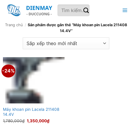
Bỏ
Tìm
qua
kiếm:
nội
dung
Trang chủ
/
Sản phẩm được gắn thẻ “Máy khoan pin Lacela 211408
14.4V”
-24%
Máy khoan pin Lacela 211408
14.4V
Giá
Giá
1,780,000
₫
1,350,000
₫
gốc
hiện
là:
tại