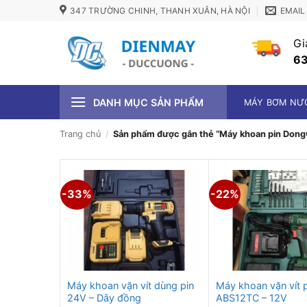
Bỏ
347 TRƯỜNG CHINH, THANH XUÂN, HÀ NỘI
EMAIL
qua
nội
Gi
dung
63
DANH MỤC SẢN PHẨM
MÁY BƠM NƯ
Trang chủ
/
Sản phẩm được gắn thẻ “Máy khoan pin Don
-33%
-22%
Máy khoan vặn vít dùng pin
Máy khoan vặn vít 
24V – Dây đồng
ABS12TC – 12V