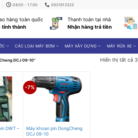
08:00 - 17:00
0931612323
ao hàng toàn quốc
Thanh toán tại nhà
 tỉnh thành
Nhận hàng trả tiền
ỚC
CÁC LOẠI MÁY BƠM
MÁY XÂY DỰNG
MÁY RỬA XE
Hiển thị tất cả 
gCheng DCJ 09-10”
-7%
pin DWT –
Máy khoan pin DongCheng
DCJ 09-10