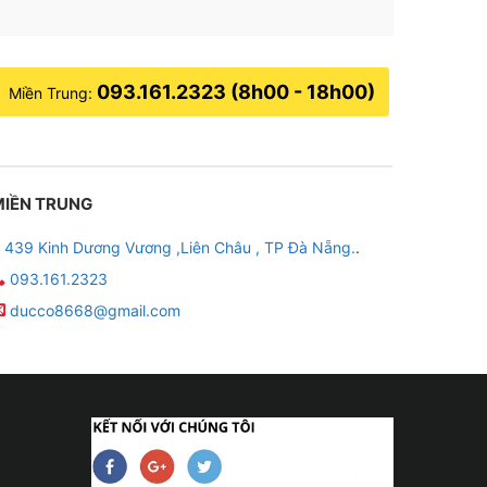
093.161.2323 (8h00 - 18h00)
Miền Trung:
MIỀN TRUNG
439 Kinh Dương Vương ,Liên Châu , TP Đà Nẵng.
.
093.161.2323
ducco8668@gmail.com