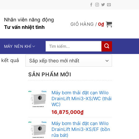
Nhân viên năng động
GIỎ HÀNG /
0
₫
Tư vấn nhiệt tình
Tìm
MÁY NÉN KHÍ
kiếm:
Đã
3 kết quả
sắp
SẢN PHẨM MỚI
xếp
theo
mới
Máy bơm thải đặt cạn Wilo
nhất
DrainLift Mini3-XS/WC (thải
WC)
16,875,000
₫
Máy bơm thải đặt cạn Wilo
DrainLift Mini3-XS/EF (bồn
rửa bát)