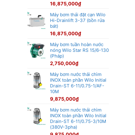
16,875,000
₫
Máy bơm thải đặt cạn Wilo
Hi-Drainlift 3-37 (bồn rửa
bát)
16,875,000
₫
Máy bơm tuần hoàn nước
nóng Wilo Star RS 15/6-130
(Pháp)
2,750,000
₫
Máy bơm nước thải chìm
INOX toàn phần Wilo Initial
Drain-ST 6-11/0.75-1/AF-
10M
9,875,000
₫
Máy bơm nước thải chìm
INOX toàn phần Wilo Initial
Drain-ST 6-11/0.75-3/10M
(380V-3pha)
9,875,000
₫