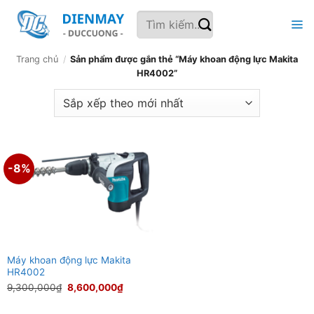
Bỏ
Tìm
qua
kiếm:
nội
dung
Trang chủ
/
Sản phẩm được gắn thẻ “Máy khoan động lực Makita
HR4002”
-8%
Máy khoan động lực Makita
HR4002
Giá
Giá
9,300,000
₫
8,600,000
₫
gốc
hiện
là:
tại