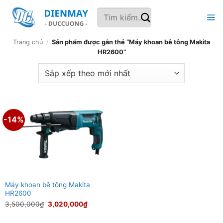
Bỏ
Tìm
qua
kiếm:
nội
dung
Trang chủ
/
Sản phẩm được gắn thẻ “Máy khoan bê tông Makita
HR2600”
-14%
Máy khoan bê tông Makita
HR2600
Giá
Giá
3,500,000
₫
3,020,000
₫
gốc
hiện
là:
tại