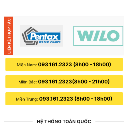
11,070,000₫.
là:
10,840,000₫.
093.161.2323 (8h00 - 18h00)
Miền Nam:
093.161.2323(8h00 - 21h00)
Miền Bắc:
093.161.2323 (8h00 - 18h00)
Miền Trung:
HỆ THỐNG TOÀN QUỐC