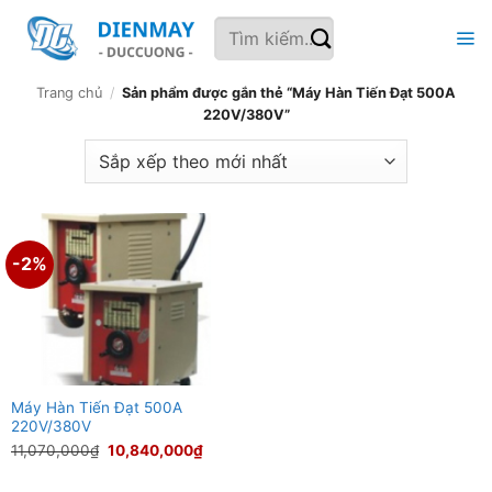
Bỏ
Tìm
qua
kiếm:
nội
dung
Trang chủ
/
Sản phẩm được gắn thẻ “Máy Hàn Tiến Đạt 500A
220V/380V”
-2%
Máy Hàn Tiến Đạt 500A
220V/380V
Giá
Giá
11,070,000
₫
10,840,000
₫
gốc
hiện
là:
tại