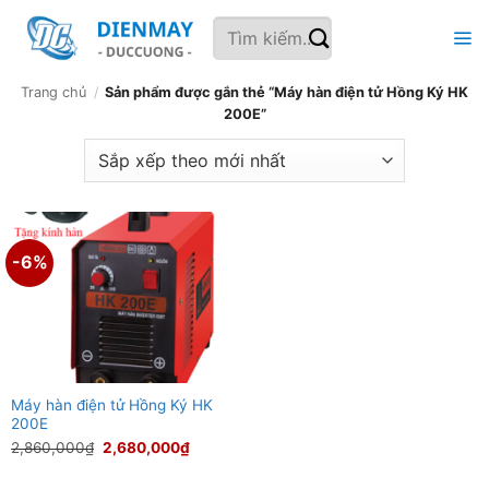
Bỏ
Tìm
qua
kiếm:
nội
dung
Trang chủ
/
Sản phẩm được gắn thẻ “Máy hàn điện tử Hồng Ký HK
200E”
-6%
Máy hàn điện tử Hồng Ký HK
200E
Giá
Giá
2,860,000
₫
2,680,000
₫
gốc
hiện
là:
tại