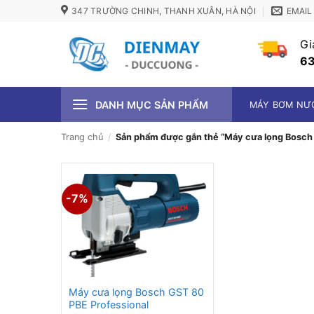
Bỏ
347 TRƯỜNG CHINH, THANH XUÂN, HÀ NỘI
EMAIL
qua
nội
Gi
dung
63
DANH MỤC SẢN PHẨM
MÁY BƠM NƯ
Trang chủ
/
Sản phẩm được gắn thẻ “Máy cưa lọng Bosch 
-7%
Máy cưa lọng Bosch GST 80
PBE Professional