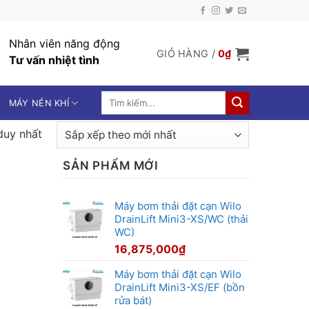
Nhân viên năng động
GIỎ HÀNG /
0
₫
Tư vấn nhiệt tình
Tìm
MÁY NÉN KHÍ
kiếm:
duy nhất
SẢN PHẨM MỚI
Máy bơm thải đặt cạn Wilo
DrainLift Mini3-XS/WC (thải
WC)
16,875,000
₫
Máy bơm thải đặt cạn Wilo
DrainLift Mini3-XS/EF (bồn
rửa bát)