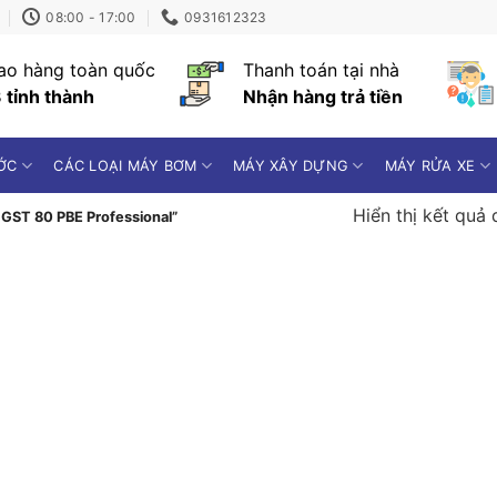
08:00 - 17:00
0931612323
ao hàng toàn quốc
Thanh toán tại nhà
 tỉnh thành
Nhận hàng trả tiền
ỚC
CÁC LOẠI MÁY BƠM
MÁY XÂY DỰNG
MÁY RỬA XE
Hiển thị kết quả 
GST 80 PBE Professional”