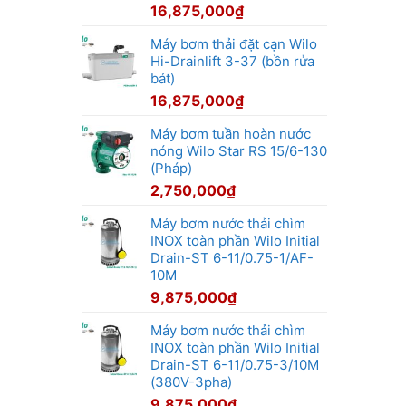
16,875,000
₫
Máy bơm thải đặt cạn Wilo
Hi-Drainlift 3-37 (bồn rửa
bát)
16,875,000
₫
Máy bơm tuần hoàn nước
nóng Wilo Star RS 15/6-130
(Pháp)
2,750,000
₫
Máy bơm nước thải chìm
INOX toàn phần Wilo Initial
Drain-ST 6-11/0.75-1/AF-
10M
9,875,000
₫
Máy bơm nước thải chìm
INOX toàn phần Wilo Initial
Drain-ST 6-11/0.75-3/10M
(380V-3pha)
9,875,000
₫