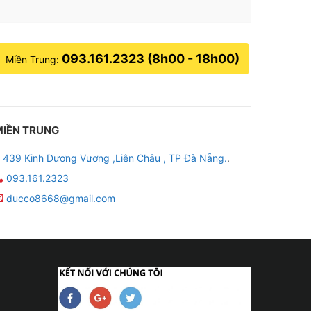
093.161.2323 (8h00 - 18h00)
Miền Trung:
MIỀN TRUNG
439 Kinh Dương Vương ,Liên Châu , TP Đà Nẵng.
.
093.161.2323
ducco8668@gmail.com