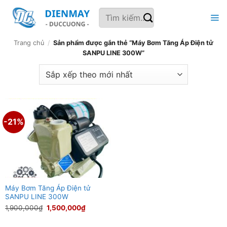
Bỏ
Tìm
qua
kiếm:
nội
dung
Trang chủ
/
Sản phẩm được gắn thẻ “Máy Bơm Tăng Áp Điện tử
SANPU LINE 300W”
-21%
Máy Bơm Tăng Áp Điện tử
SANPU LINE 300W
Giá
Giá
1,900,000
₫
1,500,000
₫
gốc
hiện
là:
tại