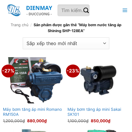
Bỏ
Tìm
qua
kiếm:
nội
dung
Trang chủ
/
Sản phẩm được gắn thẻ “Máy bơm nước tăng áp
Shining SHP-128EA”
-27%
-23%
Máy bơm tăng áp mini Romano
Máy bơm tăng áp mini Sakai
RM150A
SK101
Giá
Giá
Giá
Giá
1,200,000
₫
880,000
₫
1,100,000
₫
850,000
₫
gốc
hiện
gốc
hiện
là:
tại
là:
tại