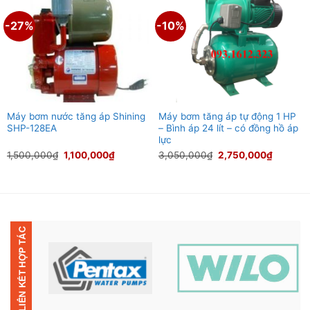
1,200,000₫.
là:
1,100,000₫.
là:
880,000₫.
850,000₫.
-27%
-10%
Máy bơm nước tăng áp Shining
Máy bơm tăng áp tự động 1 HP
SHP-128EA
– Bình áp 24 lít – có đồng hồ áp
lực
Giá
Giá
Giá
Giá
1,500,000
₫
1,100,000
₫
3,050,000
₫
2,750,000
₫
gốc
hiện
gốc
hiện
là:
tại
là:
tại
1,500,000₫.
là:
3,050,000₫.
là:
1,100,000₫.
2,750,0