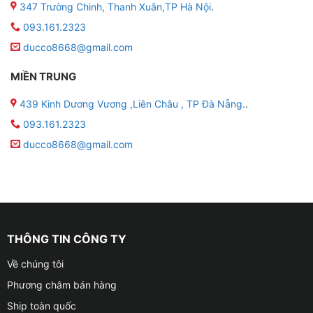
347 Trường Chinh, Thanh Xuân,TP Hà Nội
.
093.161.2323
ducco8668@gmail.com
MIỀN TRUNG
439 Kinh Dương Vương ,Liên Châu , TP Đà Nẵng.
.
093.161.2323
ducco8668@gmail.com
THÔNG TIN CÔNG TY
Về chúng tôi
Phương châm bán hàng
Ship toàn quốc