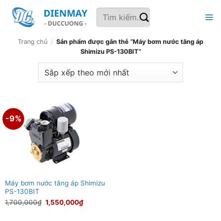
Bỏ
Tìm
qua
kiếm:
nội
dung
Trang chủ
/
Sản phẩm được gắn thẻ “Máy bơm nước tăng áp
Shimizu PS-130BIT”
-9%
Máy bơm nước tăng áp Shimizu
PS-130BIT
Giá
Giá
1,700,000
₫
1,550,000
₫
gốc
hiện
là:
tại