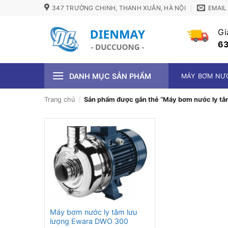
Bỏ
347 TRƯỜNG CHINH, THANH XUÂN, HÀ NỘI
EMAIL
qua
nội
Gi
dung
63
DANH MỤC SẢN PHẨM
MÁY BƠM NƯ
Trang chủ
/
Sản phẩm được gắn thẻ “Máy bơm nước ly tâ
Máy bơm nước ly tâm lưu
lượng Ewara DWO 300