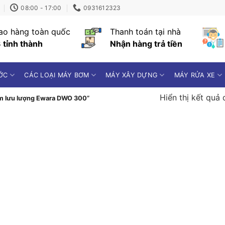
08:00 - 17:00
0931612323
ao hàng toàn quốc
Thanh toán tại nhà
 tỉnh thành
Nhận hàng trả tiền
ỚC
CÁC LOẠI MÁY BƠM
MÁY XÂY DỰNG
MÁY RỬA XE
Hiển thị kết quả 
m lưu lượng Ewara DWO 300”