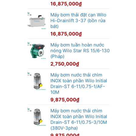
16,875,000
₫
Máy bơm thải đặt cạn Wilo
Hi-Drainlift 3-37 (bồn rửa
bát)
16,875,000
₫
Máy bơm tuần hoàn nước
nóng Wilo Star RS 15/6-130
(Pháp)
2,750,000
₫
Máy bơm nước thải chìm
INOX toàn phần Wilo Initial
Drain-ST 6-11/0.75-1/AF-
10M
9,875,000
₫
Máy bơm nước thải chìm
INOX toàn phần Wilo Initial
Drain-ST 6-11/0.75-3/10M
(380V-3pha)
9,875,000
₫