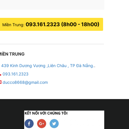
093.161.2323 (8h00 - 18h00)
Miền Trung:
MIỀN TRUNG
439 Kinh Dương Vương ,Liên Châu , TP Đà Nẵng.
.
093.161.2323
ducco8668@gmail.com