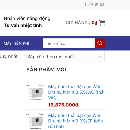
Nhân viên năng động
GIỎ HÀNG /
0
₫
Tư vấn nhiệt tình
Tìm
MÁY NÉN KHÍ
kiếm:
duy nhất
SẢN PHẨM MỚI
Máy bơm thải đặt cạn Wilo
DrainLift Mini3-XS/WC (thải
WC)
16,875,000
₫
Máy bơm thải đặt cạn Wilo
DrainLift Mini3-XS/EF (bồn
rửa bát)