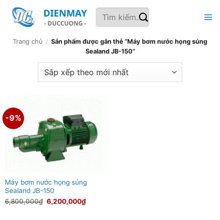
Bỏ
Tìm
qua
kiếm:
nội
dung
Trang chủ
/
Sản phẩm được gắn thẻ “Máy bơm nước họng súng
Sealand JB-150”
-9%
Máy bơm nước họng súng
Sealand JB-150
Giá
Giá
6,800,000
₫
6,200,000
₫
gốc
hiện
là:
tại