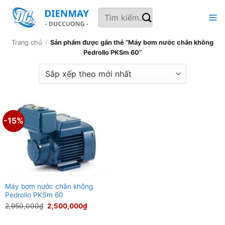
Bỏ
Tìm
qua
kiếm:
nội
dung
Trang chủ
/
Sản phẩm được gắn thẻ “Máy bơm nước chân không
Pedrollo PKSm 60”
-15%
Máy bơm nước chân không
Pedrollo PKSm 60
Giá
Giá
2,950,000
₫
2,500,000
₫
gốc
hiện
là:
tại