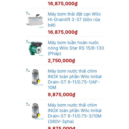
16,875,000
₫
Máy bơm thải đặt cạn Wilo
Hi-Drainlift 3-37 (bồn rửa
bát)
16,875,000
₫
Máy bơm tuần hoàn nước
nóng Wilo Star RS 15/6-130
(Pháp)
2,750,000
₫
Máy bơm nước thải chìm
INOX toàn phần Wilo Initial
Drain-ST 6-11/0.75-1/AF-
10M
9,875,000
₫
Máy bơm nước thải chìm
INOX toàn phần Wilo Initial
Drain-ST 6-11/0.75-3/10M
(380V-3pha)
9,875,000
₫