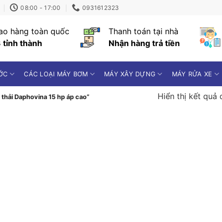
08:00 - 17:00
0931612323
ao hàng toàn quốc
Thanh toán tại nhà
 tỉnh thành
Nhận hàng trả tiền
ỚC
CÁC LOẠI MÁY BƠM
MÁY XÂY DỰNG
MÁY RỬA XE
Hiển thị kết quả 
hải Daphovina 15 hp áp cao”