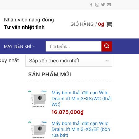
Nhân viên năng động
GIỎ HÀNG /
0
₫
Tư vấn nhiệt tình
Tìm
MÁY NÉN KHÍ
kiếm:
duy nhất
SẢN PHẨM MỚI
Máy bơm thải đặt cạn Wilo
DrainLift Mini3-XS/WC (thải
WC)
16,875,000
₫
Máy bơm thải đặt cạn Wilo
DrainLift Mini3-XS/EF (bồn
rửa bát)