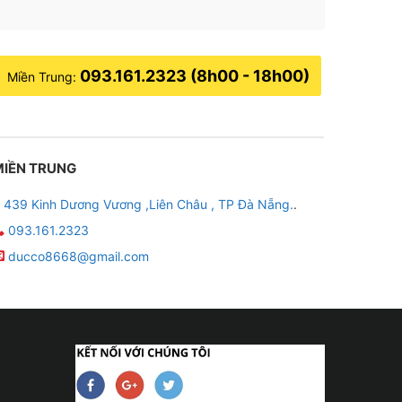
093.161.2323 (8h00 - 18h00)
Miền Trung:
MIỀN TRUNG
439 Kinh Dương Vương ,Liên Châu , TP Đà Nẵng.
.
093.161.2323
ducco8668@gmail.com