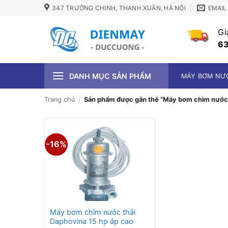
Bỏ
347 TRƯỜNG CHINH, THANH XUÂN, HÀ NỘI
EMAIL
qua
nội
Gi
dung
63
DANH MỤC SẢN PHẨM
MÁY BƠM NƯ
Trang chủ
/
Sản phẩm được gắn thẻ “Máy bơm chìm nước t
-16%
Máy bơm chìm nước thải
Daphovina 15 hp áp cao