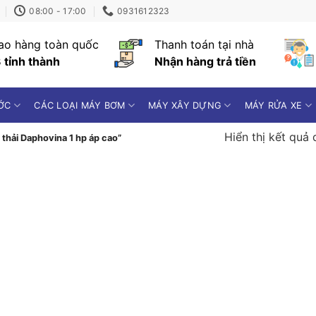
08:00 - 17:00
0931612323
ao hàng toàn quốc
Thanh toán tại nhà
 tỉnh thành
Nhận hàng trả tiền
ỚC
CÁC LOẠI MÁY BƠM
MÁY XÂY DỰNG
MÁY RỬA XE
Hiển thị kết quả 
hải Daphovina 1 hp áp cao”