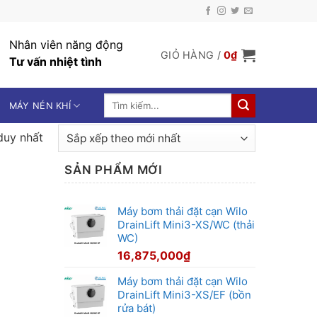
Nhân viên năng động
GIỎ HÀNG /
0
₫
Tư vấn nhiệt tình
Tìm
MÁY NÉN KHÍ
kiếm:
duy nhất
SẢN PHẨM MỚI
Máy bơm thải đặt cạn Wilo
DrainLift Mini3-XS/WC (thải
WC)
16,875,000
₫
Máy bơm thải đặt cạn Wilo
DrainLift Mini3-XS/EF (bồn
rửa bát)