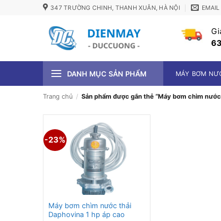
Bỏ
347 TRƯỜNG CHINH, THANH XUÂN, HÀ NỘI
EMAIL
qua
nội
Gi
dung
63
DANH MỤC SẢN PHẨM
MÁY BƠM NƯ
Trang chủ
/
Sản phẩm được gắn thẻ “Máy bơm chìm nước t
-23%
Máy bơm chìm nước thải
Daphovina 1 hp áp cao