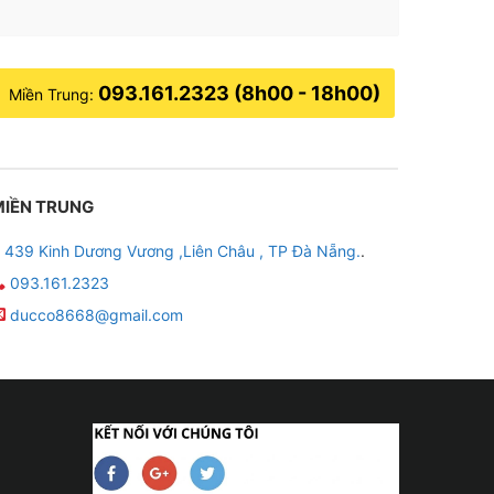
093.161.2323 (8h00 - 18h00)
Miền Trung:
MIỀN TRUNG
439 Kinh Dương Vương ,Liên Châu , TP Đà Nẵng.
.
093.161.2323
ducco8668@gmail.com