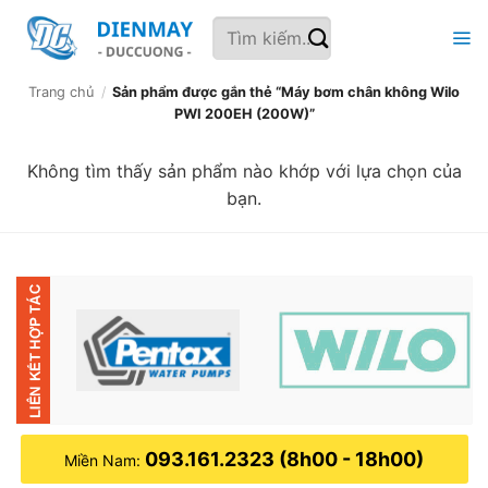
Bỏ
Tìm
qua
kiếm:
nội
dung
Trang chủ
/
Sản phẩm được gắn thẻ “Máy bơm chân không Wilo
PWI 200EH (200W)”
Không tìm thấy sản phẩm nào khớp với lựa chọn của
bạn.
093.161.2323 (8h00 - 18h00)
Miền Nam: