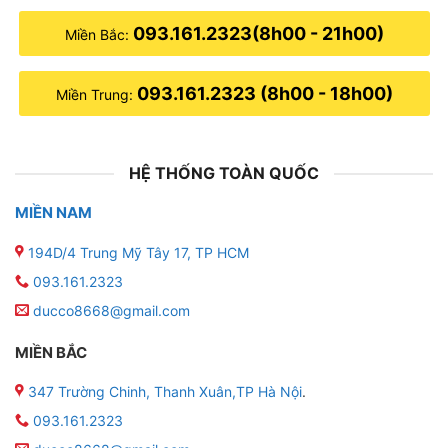
093.161.2323(8h00 - 21h00)
Miền Bắc:
093.161.2323 (8h00 - 18h00)
Miền Trung:
HỆ THỐNG TOÀN QUỐC
MIỀN NAM
194D/4 Trung Mỹ Tây 17, TP HCM
093.161.2323
ducco8668@gmail.com
MIỀN BẮC
347 Trường Chinh, Thanh Xuân,TP Hà Nội
.
093.161.2323