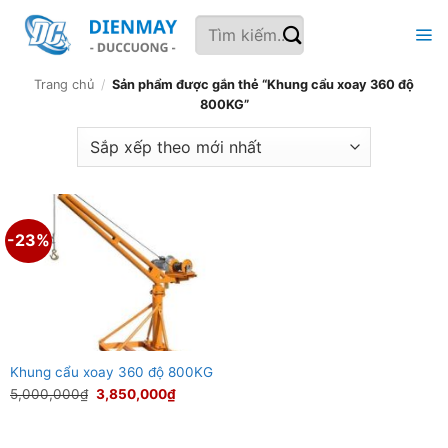
Bỏ
Tìm
qua
kiếm:
nội
dung
Trang chủ
/
Sản phẩm được gắn thẻ “Khung cẩu xoay 360 độ
800KG”
-23%
Khung cẩu xoay 360 độ 800KG
Giá
Giá
5,000,000
₫
3,850,000
₫
gốc
hiện
là:
tại
5,000,000₫.
là:
3,850,000₫.