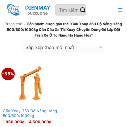
Bỏ
Tìm
qua
kiếm:
nội
dung
Trang chủ
/
Sản phẩm được gắn thẻ “Cẩu Xoay 360 Độ Nâng Hàng
500/800/1000kg Cần Cẩu Xe Tải Xoay Chuyên Dùng Để Lắp Đặt
Trên Xe Ô Tô Nâng Hạ Hàng Hóa”
-35%
Cẩu Xoay 360 Độ Nâng Hàng
500/800/1000kg
Khoảng
1,950,000
₫
–
4,500,000
₫
giá: