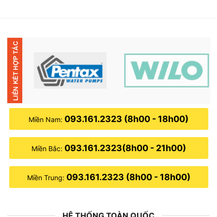
từ
1,950,000₫
đến
4,500,000₫
093.161.2323 (8h00 - 18h00)
Miền Nam:
093.161.2323(8h00 - 21h00)
Miền Bắc:
093.161.2323 (8h00 - 18h00)
Miền Trung:
HỆ THỐNG TOÀN QUỐC