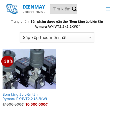
Bỏ
Tìm
qua
kiếm:
nội
dung
Trang chủ
/
Sản phẩm được gắn thẻ “Bơm tăng áp biến tần
Rymaru RY-IVT2.2 (2.2KW)”
-38%
Bơm tăng áp biến tần
Rymaru RY-IVT2.2 (2.2KW)
Giá
Giá
17,000,000
₫
10,500,000
₫
gốc
hiện
là:
tại