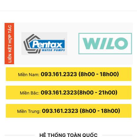
là:
tại
1,900,000₫.
là:
1,500,000₫.
093.161.2323 (8h00 - 18h00)
Miền Nam:
093.161.2323(8h00 - 21h00)
Miền Bắc:
093.161.2323 (8h00 - 18h00)
Miền Trung:
HỆ THỐNG TOÀN QUỐC