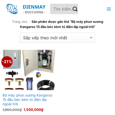
Bỏ
Tìm
qua
kiếm:
nội
dung
Trang chủ
/
Sản phẩm được gắn thẻ “Bộ máy phun sương
Kangaroo 15 đầu béc kèm tủ điện lắp ngoài trời”
-21%
Bộ máy phun sương Kangaroo
15 đầu béc kèm tủ điện lắp
ngoài trời
Giá
Giá
1,900,000
₫
1,500,000
₫
gốc
hiện