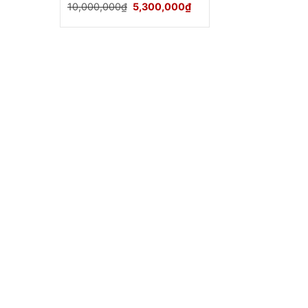
Giá
Giá
10,000,000
₫
5,300,000
₫
gốc
hiện
là:
tại
10,000,000₫.
là:
5,300,000₫.