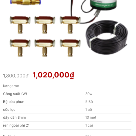
Giá
Giá
1,020,000
₫
1,800,000
₫
gốc
hiện
Kangaroo
là:
tại
Công suất (W)
30w
1,800,000₫.
là:
1,020,000₫.
Bộ béc phun
5 Bộ
cốc lọc
1 bộ
dây dẫn 8mm
10 mét
ren ngoài phi 21
1 cái