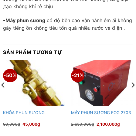
,tạo không khí rễ chịu
-Máy phun sương
có độ bền cao vận hành êm ái không
gây tiếng ồn không tiêu tốn quá nhiều nước và điện .
SẢN PHẨM TƯƠNG TỰ
-50%
-21%
KHÓA PHUN SƯƠNG
MÁY PHUN SƯƠNG FOG 2703
Giá
Giá
Giá
Giá
90,000
₫
45,000
₫
2,650,000
₫
2,100,000
₫
gốc
hiện
gốc
hiện
là:
tại
là:
tại
90,000₫.
là:
2,650,000₫.
là: