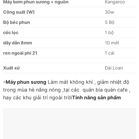
Máy bơm phun sương + nguồn
Kangaroo
Công suất (W)
30w
Bộ béc phun
5 Bộ
cốc lọc
1 bộ
dây dẫn 8mm
10 mét
ren ngoài phi 21
1 cái
Xuất xứ
Đài Loan
-Máy phun sương
Làm mát không khí , giảm nhiệt độ
trong mùa hè nắng nóng ,tại các quán bia quán cafe ,
hay các khu giải trí ngoài trời
Tính năng sản phẩm