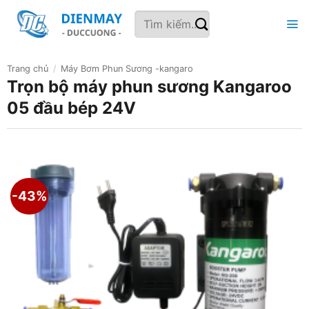
Bỏ
Tìm
qua
kiếm:
nội
dung
Trang chủ
/
Máy Bơm Phun Sương -kangaro
Trọn bộ máy phun sương Kangaroo
05 đầu bép 24V
-43%