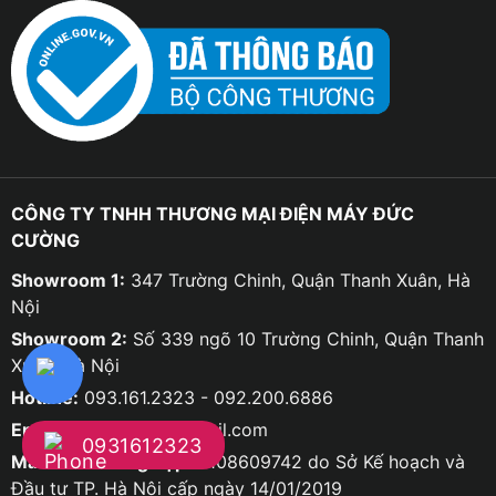
CÔNG TY TNHH THƯƠNG MẠI ĐIỆN MÁY ĐỨC
CƯỜNG
Showroom 1:
347 Trường Chinh, Quận Thanh Xuân, Hà
Nội
Showroom 2:
Số 339 ngõ 10 Trường Chinh, Quận Thanh
Xuân, Hà Nội
Hotline:
093.161.2323 - 092.200.6886
Email:
ducco8668@gmail.com
0931612323
Mã số doanh nghiệp:
0108609742 do Sở Kế hoạch và
Đầu tư TP. Hà Nội cấp ngày 14/01/2019