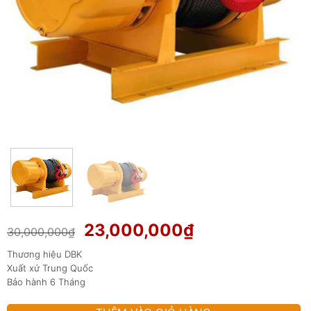
Giá
Giá
23,000,000
₫
30,000,000
₫
gốc
hiện
Thương hiệu DBK
là:
tại
Xuất xứ Trung Quốc
30,000,000₫.
là:
Bảo hành 6 Tháng
23,000,000₫.