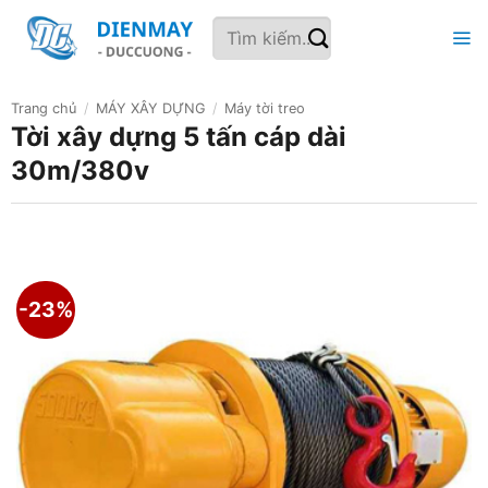
Bỏ
Tìm
qua
kiếm:
nội
dung
Trang chủ
/
MÁY XÂY DỰNG
/
Máy tời treo
Tời xây dựng 5 tấn cáp dài
30m/380v
-23%