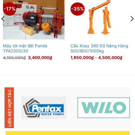
-17%
-35%
Máy tời mặt đất Panda
Cẩu Xoay 360 Độ Nâng Hàng
TPA2300/30
500/800/1000kg
Giá
Giá
Khoản
4,100,000
₫
3,400,000
₫
1,950,000
₫
–
4,500,000
₫
gốc
hiện
giá:
là:
tại
từ
4,100,000₫.
là:
1,950
000₫.
3,400,000₫.
đến
4,500