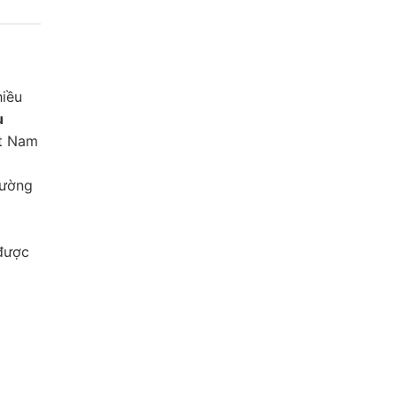
hiều
u
ệt Nam
rường
được