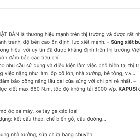
T BẢN là thương hiệu mạnh trên thị trường và được rất n
nh tranh, độ bền cao ổn định, lực xiết mạnh. –
Súng xiết b
g hiệu, với uy tín đã được khẳng định trên thị trường Vi
uôn đảm bảo các tiêu chí:
ho nhu cầu sử dụng và điều kiện làm việc phổ biến tại thị t
g việc nặng như làm lốp cỡ lớn, nhà xưởng, bê tông, v.v…
đảm bảo công năng lâu dài của súng với chi phí rẻ nhất. –
 lực xiết max 660 N.m, tốc độ không tải 8000 v/p.
KAPUSI
 mở ốc xe máy, xe tay ga các loại
dụng: kết cấu thép, chế biến gỗ, cầu đường…
hung nhà xưởng, sửa chửa băng chuyền