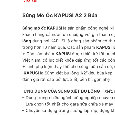
Mô tả
Súng Mở Ốc KAPUSI A2 2 Búa
Súng mở ốc KAPUSI
là sản phẩm công nghệ NHẬ
khách hàng cả nước ưa chuộng với giá thành cạ
lông
dùng hơi KAPUSI là dòng sản phẩm có thươn
trong hơn 10 năm qua. Các sản phẩm
KAPUSI
l
+ Các sản phẩm
KAPUSI
được thiết kế tối ưu c
Việt Nam, có lực xiết khỏe đáp ứng tốt các côn
+ Linh phụ kiện thay thế cho súng luôn sẵn có, 
KAPUSI
là Súng xiết bu lông 1/2″kiểu búa kép,
đánh giá rất cao bởi lực xiết, bền bỉ, gọn nhẹ.
ỨNG DỤNG CỦA SÚNG XIẾT BU LÔNG
– Xiết,
– Dùng trong nhiều ngành công nghiệp chuyên 
– Lựa chọn tốt nhất cho gara sửa chữa xe máy
– Chuyên sử dụng trong sưởng lắp ráp, dựng k