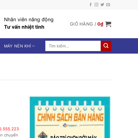
Nhân viên năng động
GIỎ HÀNG /
0
₫
Tư vấn nhiệt tình
Tìm
MÁY NÉN KHÍ
kiếm:
.
25.555.223
vận chuyển