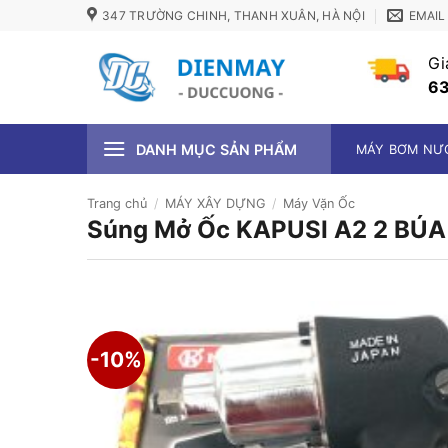
Bỏ
347 TRƯỜNG CHINH, THANH XUÂN, HÀ NỘI
EMAIL
qua
nội
Gi
dung
63
DANH MỤC SẢN PHẨM
MÁY BƠM NƯ
Trang chủ
/
MÁY XÂY DỰNG
/
Máy Vặn Ốc
Súng Mở Ốc KAPUSI A2 2 BÚA
-10%