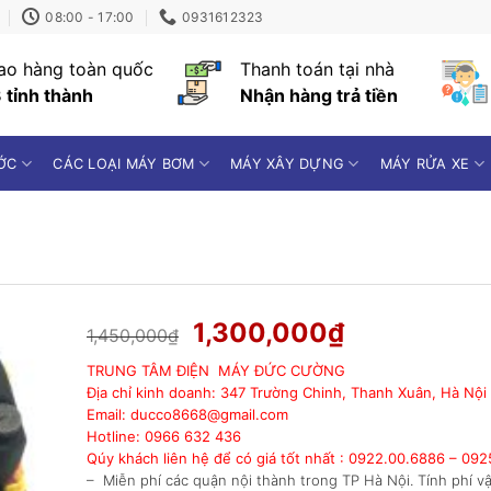
08:00 - 17:00
0931612323
ao hàng toàn quốc
Thanh toán tại nhà
 tỉnh thành
Nhận hàng trả tiền
ỚC
CÁC LOẠI MÁY BƠM
MÁY XÂY DỰNG
MÁY RỬA XE
Giá
Giá
1,300,000
₫
1,450,000
₫
gốc
hiện
TRUNG TÂM ĐIỆN MÁY ĐỨC CƯỜNG
là:
tại
Địa chỉ kinh doanh: 347 Trường Chinh, Thanh Xuân, Hà Nội
1,450,000₫.
là:
Email: ducco8668@gmail.com
1,300,000₫
Hotline: 0966 632 436
Qúy khách liên hệ để có giá tốt nhất : 0922.00.6886 – 09
– Miễn phí các quận nội thành trong TP Hà Nội. Tính phí 