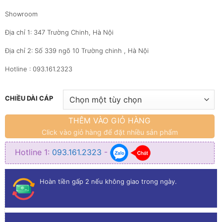
1,600,000₫
Showroom
Địa chỉ 1: 347 Trường Chinh, Hà Nội
Địa chỉ 2: Số 339 ngõ 10 Trường chinh , Hà Nội
Hotline : 093.161.2323
CHIỀU DÀI CÁP
THÊM VÀO GIỎ HÀNG
Click vào giỏ hàng để đặt nhiều sản phẩm
Hotline 1:
093.161.2323
-
Hoàn tiền gấp 2 nếu không giao trong ngày.