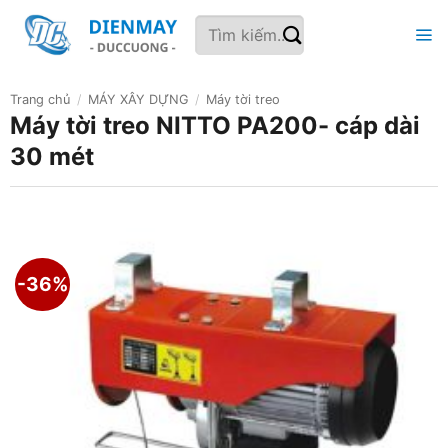
Bỏ
Tìm
qua
kiếm:
nội
dung
Trang chủ
/
MÁY XÂY DỰNG
/
Máy tời treo
Máy tời treo NITTO PA200- cáp dài
30 mét
-36%