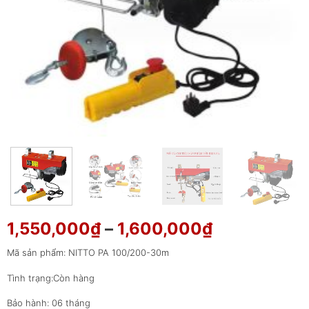
Khoảng
1,550,000
₫
–
1,600,000
₫
giá:
Mã sản phẩm: NITTO PA 100/200-30m
từ
1,550,000₫
Tình trạng:Còn hàng
đến
Bảo hành: 06 tháng