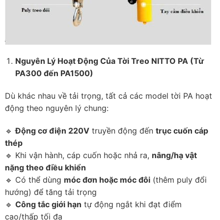
Nguyên Lý Hoạt Động Của Tời Treo NITTO PA (Từ
PA300 đến PA1500)
Dù khác nhau về tải trọng, tất cả các model tời PA hoạt
động theo nguyên lý chung:
🔹
Động cơ điện 220V
truyền động đến
trục cuốn cáp
thép
🔹 Khi vận hành, cáp cuốn hoặc nhả ra,
nâng/hạ vật
nặng theo điều khiển
🔹 Có thể dùng
móc đơn hoặc móc đôi
(thêm puly đổi
hướng) để tăng tải trọng
🔹
Công tắc giới hạn
tự động ngắt khi đạt điểm
cao/thấp tối đa