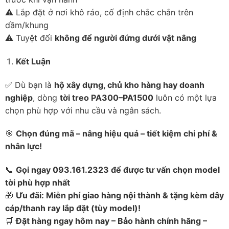
⚠️ Lắp đặt ở nơi khô ráo, cố định chắc chắn trên
dầm/khung
⚠️ Tuyệt đối
không để người đứng dưới vật nâng
Kết Luận
✅ Dù bạn là
hộ xây dựng, chủ kho hàng hay doanh
nghiệp
, dòng
tời treo PA300–PA1500
luôn có một lựa
chọn phù hợp với nhu cầu và ngân sách.
🎯
Chọn đúng mã – nâng hiệu quả – tiết kiệm chi phí &
nhân lực!
📞
Gọi ngay 093.161.2323 để được tư vấn chọn model
tời phù hợp nhất
🎁
Ưu đãi: Miễn phí giao hàng nội thành & tặng kèm dây
cáp/thanh ray lắp đặt (tùy model)!
🛒
Đặt hàng ngay hôm nay – Bảo hành chính hãng –