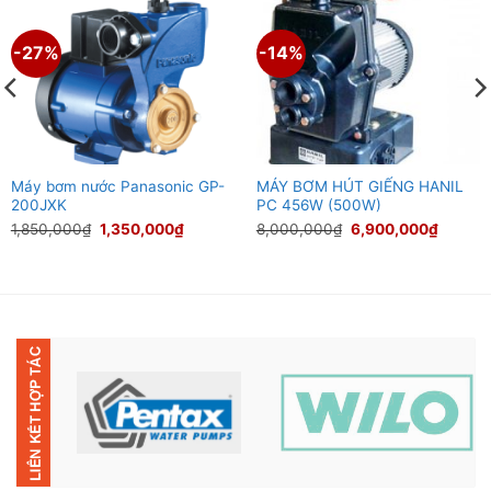
-27%
-14%
Máy bơm nước Panasonic GP-
MÁY BƠM HÚT GIẾNG HANIL
200JXK
PC 456W (500W)
Giá
Giá
Giá
Giá
1,850,000
₫
1,350,000
₫
8,000,000
₫
6,900,000
₫
gốc
hiện
gốc
hiện
là:
tại
là:
tại
1,850,000₫.
là:
8,000,000₫.
là:
000₫.
1,350,000₫.
6,900,