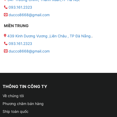
093.161.2323
ducco8668@gmail.com
MIỀN TRUNG
439 Kinh Dương Vương ,Liên Châu , TP Đà Nẵng.
.
093.161.2323
ducco8668@gmail.com
THÔNG TIN CÔNG TY
Về chúng tôi
Phương châm bán hàng
Ship toàn quốc