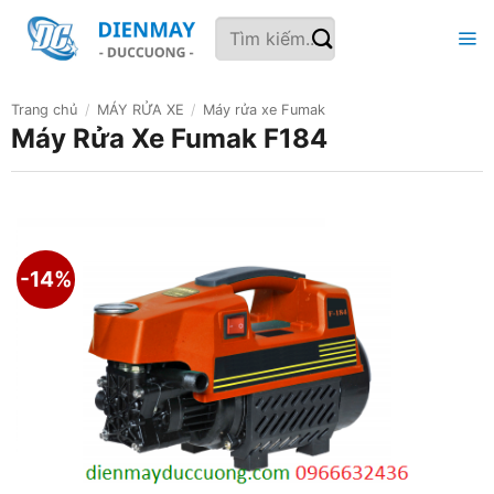
Bỏ
Tìm
qua
kiếm:
nội
dung
Trang chủ
/
MÁY RỬA XE
/
Máy rửa xe Fumak
Máy Rửa Xe Fumak F184
-14%