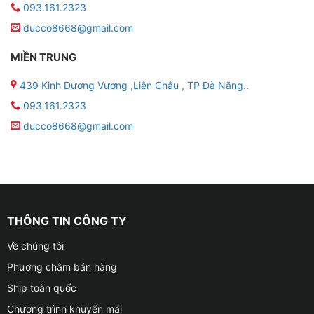
093.161.2323
ducco8668@gmail.com
MIỀN TRUNG
439 Kinh Dương Vương ,Liên Châu , TP Đà Nẵng.
.
093.161.2323
ducco8668@gmail.com
THÔNG TIN CÔNG TY
Về chúng tôi
Phương châm bán hàng
Ship toàn quốc
Chương trình khuyến mãi