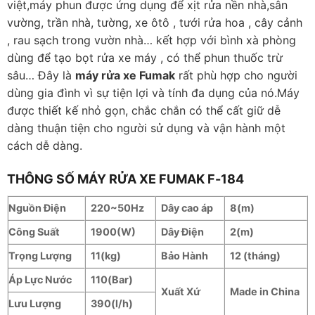
việt,máy phun được ứng dụng để xịt rửa nền nhà,sân
vường, trần nhà, tường, xe ôtô , tưới rửa hoa , cây cảnh
, rau sạch trong vườn nhà… kết hợp với bình xà phòng
dùng để tạo bọt rửa xe máy , có thể phun thuốc trừ
sâu… Đây là
máy rửa xe Fumak
rất phù hợp cho người
dùng gia đình vì sự tiện lợi và tính đa dụng của nó.Máy
được thiết kế nhỏ gọn, chắc chắn có thể cất giữ dễ
dàng thuận tiện cho người sử dụng và vận hành một
cách dễ dàng.
THÔNG SỐ MÁY RỬA XE FUMAK F-184
Nguồn Điện
220~50Hz
Dây cao áp
8(m)
Công Suất
1900(W)
Dây Điện
2(m)
Trọng Lượng
11(kg)
Bảo Hành
12 (tháng)
Áp Lực Nước
110(Bar)
Xuất Xứ
Made in China
Lưu Lượng
390(l/h)