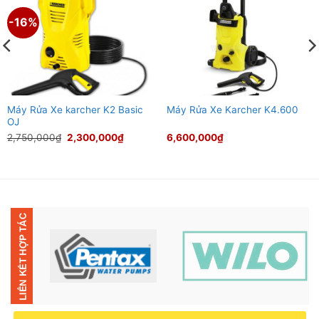
-16%
Máy Rửa Xe karcher K2 Basic
Máy Rửa Xe Karcher K4.600
OJ
Giá
Giá
2,750,000
₫
2,300,000
₫
6,600,000
₫
gốc
hiện
là:
tại
2,750,000₫.
là:
000₫.
2,300,000₫.