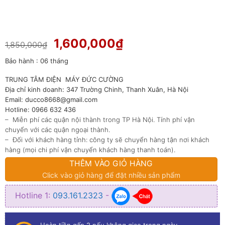
Giá
Giá
1,600,000
₫
1,850,000
₫
gốc
hiện
Bảo hành : 06 tháng
là:
tại
1,850,000₫.
là:
TRUNG TÂM ĐIỆN MÁY ĐỨC CƯỜNG
1,600,000₫.
Địa chỉ kinh doanh: 347 Trường Chinh, Thanh Xuân, Hà Nội
Email: ducco8668@gmail.com
Hotline: 0966 632 436
– Miễn phí các quận nội thành trong TP Hà Nội. Tính phí vận
chuyển với các quận ngoại thành.
– Đối với khách hàng tỉnh: công ty sẽ chuyển hàng tận nơi khách
hàng (mọi chi phí vận chuyển khách hàng thanh toán).
THÊM VÀO GIỎ HÀNG
Click vào giỏ hàng để đặt nhiều sản phẩm
Hotline 1:
093.161.2323
-